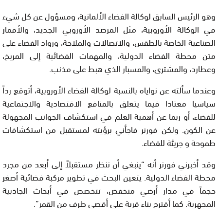
وهو الرئيس السابق لوكالة الفضاء الألمانية، ومسؤول عن كل شيء
في الوكالة الأوروبية، مثل المرصد الأوروبي الجديد، والأقمار
الصناعية الخاصة بالطقس، والاتصالات والملاحة، ورواد الفضاء على
متن محطة الفضاء الدولية، والمهمات الفضائية إلى المريخ،
وعطارد، والمشترى، والمسبار الذي هبط على مذنب.
وعندما سألته عن نواياه بالنسبة لوكالة الفضاء الأوروبية، أتوقع رداً
سياسيا معتادا فيما يتعلق بالمنافع الاقتصادية والاجتماعية
للفضاء، أو ربما عن أهمية العلم في استكشاف الجوانب المجهولة
عن الكون. ولكن فورنر فاجأني برؤيته لمستقبل من استكشافات
طموحة و جريئة للفضاء.
وقد أخبرني فورنر أنه “ينبغي أن ننظر مستقبلاً إلى أبعد من مجرد
محطة الفضاء الدولية. يتعين البحث في تطوير مركبة فضائية أصغر
حجماً في مدار أرضي منخفض، تتخصص في أبحاث الجاذبية
المجهرية. كما أقترح بناء قرية على أقصى طرف من القمر”.