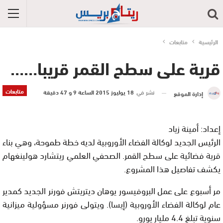
الرئيسية
متابعات
قرية على سطح القمر قريبا……
متابعات
نشر في
18 يوليوز 2015 الساعة 9 و 47 دقيقة
إدارة الموقع
إعداد: أمينة زياد
الرئيس الجديد لوكالة الفضاء الأوروبية لديه خطة طموحة، وهي بناء
قرية فضائية على سطح القمر. الصحفي العلمي ريتشارد هولينغهام
يكشف تفاصيل هذا المشروع.
مر أسبوع على عمل البروفيسور يوهان ديتريتش فورنر الجديد كمدير
عام لوكالة الفضاء الأوروبية (إيسا). ويتولى فورنر مسؤولية ميزانية
سنوية تبلغ 4.4 مليار يورو.