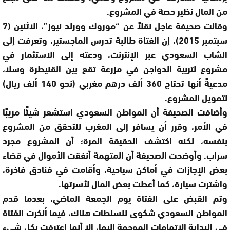
من المال نظير حصة في المشروع.
وقالت صحيفة عاجل نقلاً عن “موروك وورلد نيوز”، الاثنين (7
سبتمبر 2015)، إن الفتاة طالبة تدرس الماجستير، وتعرفت إلى
الشاب السعودي عبر الإنترنت، ودعته إلى الاستثمار في
مشروع لتربية الدواجن في مزرعة تقع بين القنيطرة وسلا،
مدعيةً أنها تحتاج 360 ألف درهم مغربي (نحو 140 ألف ريال)
لتمويل المشروع.
وأضافت الصحيفة أن المواطن السعودي استشعر شيئًا مريبًا
في الأمر، وقرر أن يسافر إلى المغرب للتحقق من المشروع
بنفسه، لكنه اكتشف الحقيقة المرة؛ أن المشروع مجرد
سراب. وأوضحت الصحيفة أن المتهمة أنفقت الأموال في قضاء
بعض الإجازات في أماكن سياحية، وأقامت في فنادق فاخرة،
واشترت سيارة، كما أعطت بعض المال لأسرتها.
وتم القبض على الفتاة يوم الجمعة الماضي، بعدما قدم
المواطن السعودي شكوى للسلطات هناك، فيما أنكرت الفتاة
في البداية الاتهامات الموجهة إليها، إلا أنها اعترفت بكل شيء