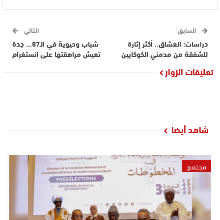
السابق
التالي
دراسات: العشاق.. أكثر إثارة
شباب وحيوية في الـ87… جدة
للشفقة من مدمني الكوكايين
تعيش مراهقتها على انستغرام
تعليقات الزوار
شاهد أيضا
مجتمع