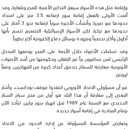
وإقامة مثل هذه الأسوار سيعزز التدابير الأمنية للمجر وبلغاريا، وقد
أتمت الأولى بالفعل إقامة سور ارتفاعه 3.5 متر على امتداد
حدودها مع صربيا، وأنشأت الأخيرة سوراً ارتفاعه نحو 3 أمتار على
حدودها مع تركيا، لكن الأسوار الإسرائيلية التصميم تتسم بأنها
أطول وأكثر تحصيناً ومزودة بوسائل دفاع إلكترونية أكثر تطوراً.
وقد تسلطت الأضواء خلال الأزمة على المجر بوصفها المدخل
الرئيسي لمن يسافرون براً عبر البلقان، وحكومتها من أشد الأصوات
الأوروبية معارضة للسماح بتدفق أعداد كبيرة من المهاجرين، وفقاً
لرويترز.
غير أن مسؤولي الاتحاد الأوروبي انتقدوا موقف بودابست، وأشار
البعض إلى مفارقة أن هذا البلد هو أول من فتح سياج الستار
الحديدي مع النسما عام 1989 قبل انهيار سور برلين، ليأخذ الآن
بزمام المبادرة في إقامة أسوار جديدة.
وتعارض المؤسسة المسؤولة عن إدارة الحدود في الاتحاد