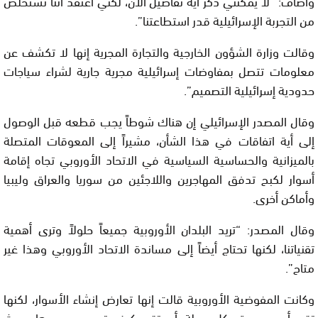
وأضاف: “لا يمكنني ذكر أية تفاصيل الآن، لكني أعتقد أننا نستخلص
من التجربة الإسرائيلية قدر استطاعتنا”.
وقالت وزارة الشؤون الخارجية والتجارة المجرية إنها لا تكشف عن
معلومات تتصل بمفاوضات إسرائيلية مجرية جارية لشراء سياجات
حدودية إسرائيلية التصميم”.
وقال المصدر الإسرائيلي إن هناك شوطاً يجب قطعه قبل الوصول
إلى أية اتفاقات في هذا الشأن، مشيراً إلى المعوقات المتصلة
بالميزانية والحساسية السياسية في الاتحاد الأوروبي تجاه إقامة
أسوار لكبح تدفق المهاجرين واللاجئين من سوريا والعراق وليبيا
وأماكن أخرى.
وقال المصدر: “تريد البلدان الأوروبية جميعاً حلولاً وترى أهمية
تقنياتنا، لكنها تحتاج أيضاً إلى مساندة الاتحاد الأوروبي وهذا غير
متاح”.
وكانت المفوضية الأوروبية قالت إنها تعارض إنشاء الأسوار، لكنها
تقر بأن من حق كل دولة أن تقرر كيف تحمي حدودها، حيث