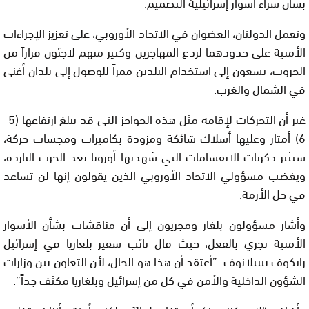
بشأن شراء أسوار إسرائيلية التصميم.
وتعمل الدولتان، العضوان في الاتحاد الأوروبي، على تعزيز الإجراءات
الأمنية على حدودهما لردع المهاجرين وكثير منهم لاجئون فراراً من
الحروب، يسعون إلى استخدام البلدين ممراً للوصول إلى بلدان أغنى
في الشمال والغرب.
غير أن التحركات لإقامة مثل هذه الحواجز التي قد يبلغ ارتفاعها (5-
6) أمتار وعليها أسلاك شائكة ومزودة بكاميرات ومجسات حركة،
ستثير ذكريات الانقسامات التي شهدتها أوروبا بعد الحرب الباردة،
ويغضب مسؤولي الاتحاد الأوروبي الذين يقولون إنها لن تساعد
في حل الأزمة.
وأشار مسؤولون بلغار ومجريون إلى أن مناقشات بشأن الأسوار
الأمنية تجري بالفعل، حيث قال نائب سفير بلغاريا في إسرائيل
رايكوف بيبيلانوف :”أعتقد أن هذا هو الحال، لأن التعاون بين وزارات
الشؤون الداخلية والأمن في كل من إسرائيل وبلغاريا مكثف جداً”.