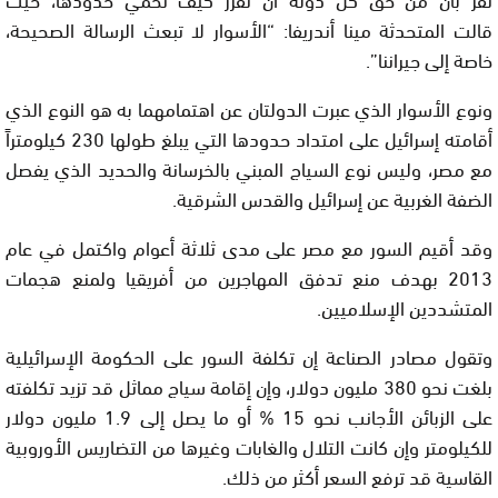
قالت المتحدثة مينا أندريفا: “الأسوار لا تبعث الرسالة الصحيحة،
خاصة إلى جيراننا”.
ونوع الأسوار الذي عبرت الدولتان عن اهتمامهما به هو النوع الذي
أقامته إسرائيل على امتداد حدودها التي يبلغ طولها 230 كيلومتراً
مع مصر، وليس نوع السياج المبني بالخرسانة والحديد الذي يفصل
الضفة الغربية عن إسرائيل والقدس الشرقية.
وقد أقيم السور مع مصر على مدى ثلاثة أعوام واكتمل في عام
2013 بهدف منع تدفق المهاجرين من أفريقيا ولمنع هجمات
المتشددين الإسلاميين.
وتقول مصادر الصناعة إن تكلفة السور على الحكومة الإسرائيلية
بلغت نحو 380 مليون دولار، وإن إقامة سياج مماثل قد تزيد تكلفته
على الزبائن الأجانب نحو 15 % أو ما يصل إلى 1.9 مليون دولار
للكيلومتر وإن كانت التلال والغابات وغيرها من التضاريس الأوروبية
القاسية قد ترفع السعر أكثر من ذلك.