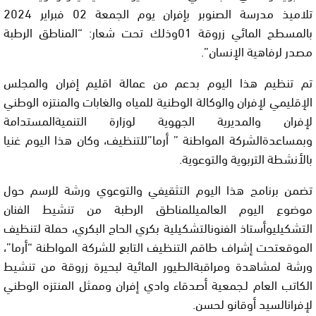
تلاميذ مدرسة الصنوبر بإفران يوم الجمعة 02 فبراير 2024
بالمسطح المائي زروقة 01وذلك تحت شعار: “المناطق الرطبة
مصدر لرفاهية الإنسان”.
تم تنظيم هذا اليوم بدعم من عمالة اقليم إفران والمجلس
الإقليمي لإفران والوكالة الوطنية للمياه والغابات والمنتزه الوطني
لإفران والمديرية الجهوية لوزارة التنميةالمستدامة
وبمساعدةالشركة المواطنة ” أرما”للتنظيف، وكان هذا اليوم غنيا
بالأنشطة التربوية والتوعوية.
تضمن برنامج هذا اليوم التثقيفي والتوعوي ورشة للرسم حول
موضوع اليوم العالميللمناطق الرطبة من تنشيط الفنان
التشكيليوأستاذ الفنونالتشكيلية بكري الحاج البكري، حملة لتنظيف
الموقعتحت إشراف طاقم التنظيف التابع للشركة المواطنة “أرما”،
ورشة لمشاهدة ومراقبةالطيور المائية لبحيرة زروقة من تنشيط
الكاتب العام لـجمعية أصدقاء وادي إفران وممثل المنتزه الوطني
لإفرانالسيد أوقانو لحسن.