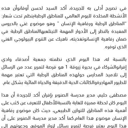
في تصريح أدلى به للجريدة، أكد السيد لحسن أوقانوأن هذه
الأنشطة المخلدة لليوم العالمي للمناطق الرطبةينظم تحت شعار:
“المناطق الرطبة ورفاهية الإنسان ” وهو موضوع غني بالدروس
المفيدة بالنظر إلى الأدوار المهمة التيتلعبهاالمناطق الرطبة في
ضمان رفاهية الإنسانوتغذيته، ناهيك عن التنوع البيولوجي الغني
الذي توفره.
بالنسبة له، هذا اليوم الذي نظمته جمعية أصدقاء وادي
إفرانوالشركاء في بحيرة زروقة 1 هو فرصة لتمرير عدد من الرسائل
إلى تلاميذ المدارس حولهذه المناطق الرطبة التي تعتبر مهمة
للطيور المهاجرةوالكائنات الحية الدقيقة والحياة المائية بشكل عام.
مصطفى حليم، مدير مدرسة الصنوبر بإفران أكد للجريدة أن هذا
اليوم كان لحظة مميزة للغاية بالنسبةللأطفال للتعرف عن كثب على
أهمية هذه المناطق للتوازن الطبيعي، حيث كان موضوع رفاهية
الإنسان موضوع هذا العام.كما أكد مدير مدرسة الصنوبر على أن
هذا اليوم يعتبر فرصة لتمرير رسائل لزوار الموقع، ودعوتهم إلى