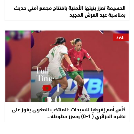
الحسيمة تعزز بنيتها الأمنية بافتتاح مجمع أمني حديث
بمناسبة عيد العرش المجيد
رياضة
كأس أمم إفريقيا للسيدات :المنتخب المغربي يفوز على
نظيره الجزائري ( 1-0) ويعزز حظوظه…