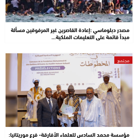
مصدر دبلوماسي :إعادة القاصرين غير المرفوقين مسألة
مبدأ قائمة على التعليمات الملكية…
مجتمع
مؤسسة محمد السادس للعلماء الأفارقة- فرع موريتانيا: