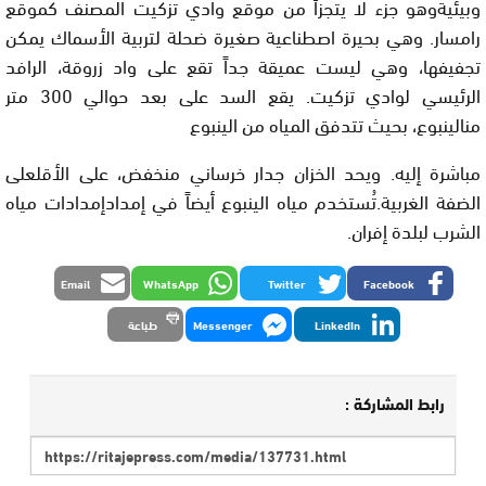
وبيئيةوهو جزء لا يتجزأ من موقع وادي تزكيت المصنف كموقع
رامسار. وهي بحيرة اصطناعية صغيرة ضحلة لتربية الأسماك يمكن
تجفيفها، وهي ليست عميقة جداً تقع على واد زروقة، الرافد
الرئيسي لوادي تزكيت. يقع السد على بعد حوالي 300 متر
منالينبوع، بحيث تتدفق المياه من الينبوع
مباشرة إليه. ويحد الخزان جدار خرساني منخفض، على الأقلعلى
الضفة الغربية.تُستخدم مياه الينبوع أيضاً في إمدادإمدادات مياه
الشرب لبلدة إفران.
Email
WhatsApp
Twitter
Facebook
LinkedIn
Messenger
طباعة
رابط المشاركة :