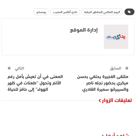
اليوم العالمي للمناطق الرطبة
نادي أطلس المغرب
يونسكو
إدارة الموقع
السابق
التالي
ملتقى الفجيرة يحتفي بحسن
المعنى في أن تعيش بأمل رغم
ميكري بحضور نجله ناصر
الألم وتحول “طعنات في ظهر
والسيبرانو سميرة القادري
الهواء” إلى حافز للحياة
تعليقات الزوار
شاهد أيضا