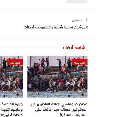
السابق
الحوثيون ليسوا شيعة والسعودية أخطأت
شاهد أيضا
سياسة
سياسة
مصدر دبلوماسي :إعادة القاصرين غير
وزارة الداخلية
المرفوقين مسألة مبدأ قائمة على
ومليلية نتيجة 
التعليمات الملكية…
متداخلة أبرزها