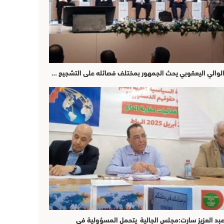
لوالي اليعقوبي يحث الجمهور بمختلف فصائله على التشجيع …
بد العزيز سارت:مجلس الجالية يتحمل المسؤولية في