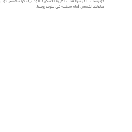
دونيتسك - الفرنسية مثلت الطيارة العسكرية الأوكرانية ناديا سافتشينكو ل
ساعات، الخميس، أمام محكمة في جنوب روسيا…