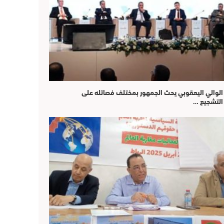
الوالي اليعقوبي يحث الجمهور بمختلف فصائله على
التشجيع …