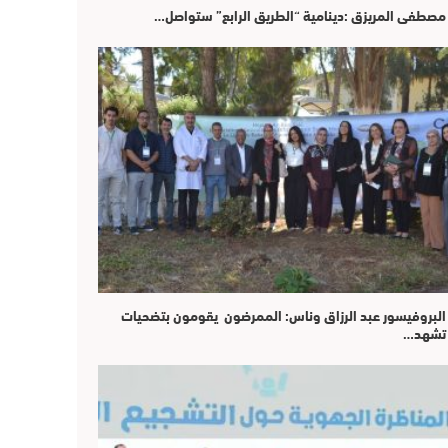
مصطفى المريزق :دينامية “الطريق الرابع” ستواصل…
البروفيسور عبد الرزاق وناس: الممرضون يقومون بتضحيات
تشهد…