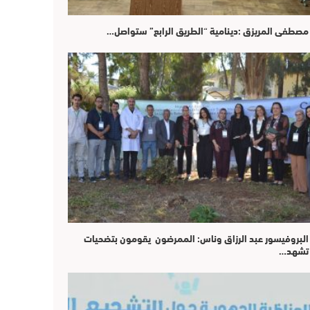
مصطفى المريزق :دينامية “الطريق الرابع” ستواصل…
البروفيسور عبد الرزاق وناس: الممرضون يقومون بتضحيات
تشهد…