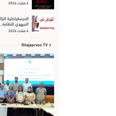
4 غشت 2026
الديمقراطية الز
الجهوي للنقابة…
4 غشت 2026
Ritajepress TV