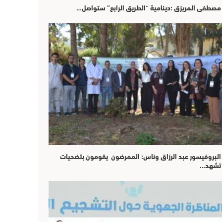
مصطفى المريزق :دينامية “الطريق الرابع” ستواصل…
البروفيسور عبد الرزاق وناس: الممرضون يقومون بتضحيات
تشهد…