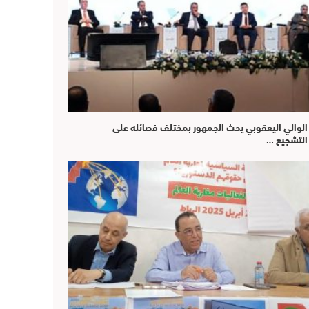
الوالي اليعقوبي يحث الجمهور بمختلف فصائله على
التشجيع …