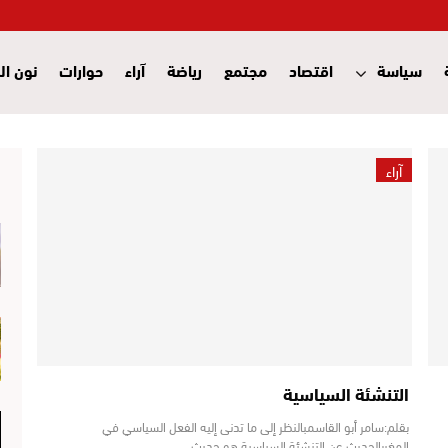
سياسة
اقتصاد
مجتمع
رياضة
آراء
حوارات
نون ال
آراء
التنشئة السياسية
بقلم:سامر أبو القاسمبالنظر إلى ما تدنى إليه الفعل السياسي في
المغربالحديث عن التنشئة السياسية هو حديث…