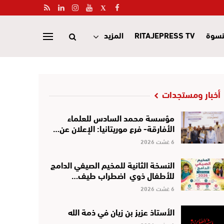
نسوة
RITAJEPRESS TV
المزيد
أخبار ومستجدات
مؤسسة محمد السادس للعلماء
الأفارقة- فرع موريتانيا: الإعلان عن…
6 غشت 2026
النسخة الثانية للمخيم الصيفي الدامج
للأطفال ذوي اضطراب طيف…
6 غشت 2026
الأستاذ عزيز بن زيان في ذمة الله