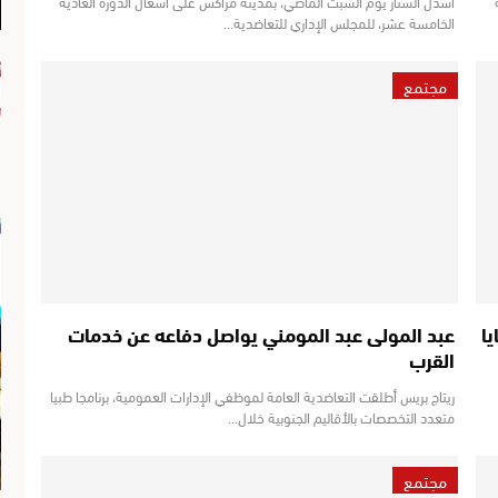
أسدل الستار يوم السبت الماضي، بمدينة مراكش على أشغال الدورة العادية
الخامسة عشر، للمجلس الإداري للتعاضدية…
مجتمع
ا
عبد المولى عبد المومني يواصل دفاعه عن خدمات
القرب
ريتاج بريس أطلقت التعاضدية العامة لموظفي الإدارات العمومية، برنامجا طبيا
متعدد التخصصات بالأقاليم الجنوبية خلال…
مجتمع