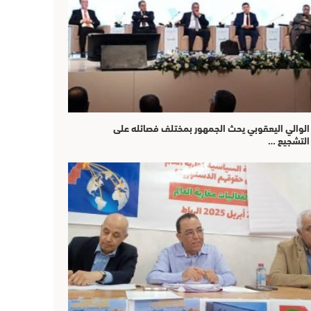
الوالي اليعقوبي يحث الجمهور بمختلف فصائله على
التشجيع …