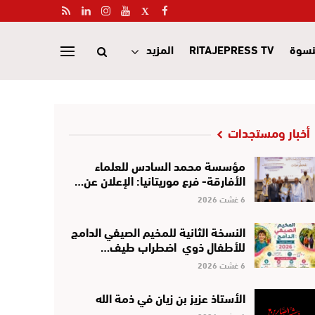
نسوة
RITAJEPRESS TV
المزيد
أخبار ومستجدات
مؤسسة محمد السادس للعلماء
الأفارقة- فرع موريتانيا: الإعلان عن…
6 غشت 2026
النسخة الثانية للمخيم الصيفي الدامج
للأطفال ذوي اضطراب طيف…
6 غشت 2026
الأستاذ عزيز بن زيان في ذمة الله