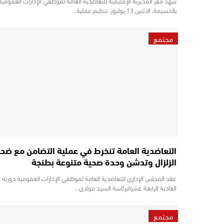
شهد مقر المديرية الإقليمية للتعاضدية العامة لموظفي الإدارات العمومية
بالحسيمة، الاثنين 13 يوليوز، تنظيم عملية…
مجتمع
التعاضدية العامة تنخرط في عملية التضامن مع ضحاي
الزلزال وتدشن وحدة صحية متنوعة بطنجة
عقد المجلس الإداري للتعاضدية العامة لموظفي الإدارات العمومية دورته
العادية الرابعة عشرةبرئاسة السيـد مولاي…
مجتمع