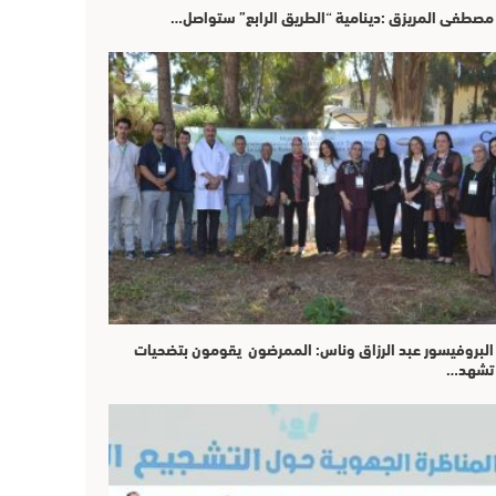
مصطفى المريزق :دينامية “الطريق الرابع” ستواصل…
البروفيسور عبد الرزاق وناس: الممرضون يقومون بتضحيات
تشهد…