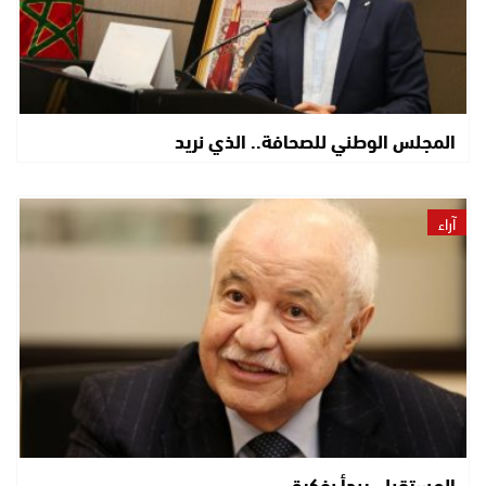
المجلس الوطني للصحافة.. الذي نريد
آراء
المستقبل يبدأ بفكرة..