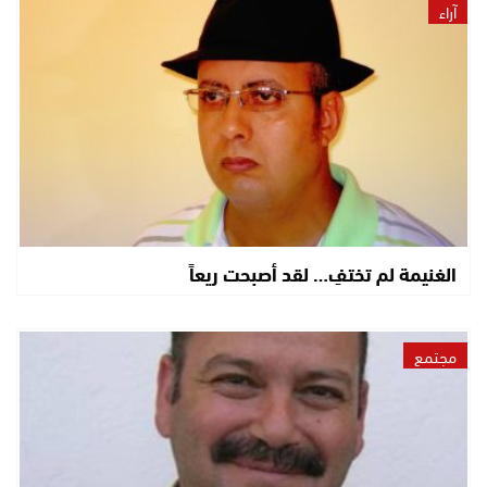
آراء
الغنيمة لم تختفِ… لقد أصبحت ريعاً
مجتمع