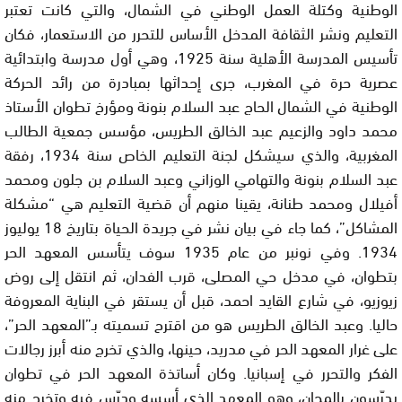
الوطنية وكتلة العمل الوطني في الشمال، والتي كانت تعتبر
التعليم ونشر الثقافة المدخل الأساس للتحرر من الاستعمار، فكان
تأسيس المدرسة الأهلية سنة 1925، وهي أول مدرسة وابتدائية
عصرية حرة في المغرب، جرى إحداثها بمبادرة من رائد الحركة
الوطنية في الشمال الحاج عبد السلام بنونة ومؤرخ تطوان الأستاذ
محمد داود والزعيم عبد الخالق الطريس، مؤسس جمعية الطالب
المغربية، والذي سيشكل لجنة التعليم الخاص سنة 1934، رفقة
عبد السلام بنونة والتهامي الوزاني وعبد السلام بن جلون ومحمد
أفيلال ومحمد طنانة، يقينا منهم أن قضية التعليم هي “مشكلة
المشاكل”، كما جاء في بيان نشر في جريدة الحياة بتاريخ 18 يوليوز
1934. وفي نونبر من عام 1935 سوف يتأسس المعهد الحر
بتطوان، في مدخل حي المصلى، قرب الفدان، ثم انتقل إلى روض
زيوزيو، في شارع القايد احمد، قبل أن يستقر في البناية المعروفة
حاليا. وعبد الخالق الطريس هو من اقترح تسميته بـ”المعهد الحر”،
على غرار المعهد الحر في مدريد، حينها، والذي تخرج منه أبرز رجالات
الفكر والتحرر في إسبانيا. وكان أساتذة المعهد الحر في تطوان
يدرّسون بالمجان، وهو المعهد الذي أسسه ودرّس فيه وتخرج منه