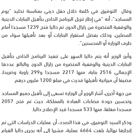
وقال التوفيق في كلمة خلال حفل ديني بمناسبة تخليد “يوم
المساجد”، أنه “في إطار تنزيل البرنامج الخاص بتأهيل البنايات الدينية
والوقفية المتضررة من زلزال الحوز، تم حاليا فتح 1239 مسجدا أمام
المصلين، وذلك بفضل استقرار البنايات أو بعد تأهيلها سواء من
طرف الوزارة أو المحسنين”.
وأبرز الوزير أنه يتم حاليا السهر على تنفيذ البرنامج الخاص بتأهيل
البنايات الدينية والوقفية المتضررة من زلزال الحوز، والبالغ عددها
الإجمالي 2516 بناية، منها 2217 مسجدا و299 زاوية وضريحا،
مضيفا أن ميزانية تأهيلها قدرت في مبلغ 1200 مليون درهم.
من جهة أخرى، أشار الوزير أن الوزارة تسعى إلى تأهيل جميع المساجد
وتحسين جودة فضاءات العبادة بالمملكة، حيث تم فتح 2057
مسجدا مغلقا، منها 533 مسجدا قيد الإصلاح حاليا.
وذكر السيد التوفيق، في هذا الصدد، أن عمليات الدراسات التي تم
إنجازها نهائيا، بلغت 4664 عملية، مشيرا إلى أنه يجرى حاليا القيام