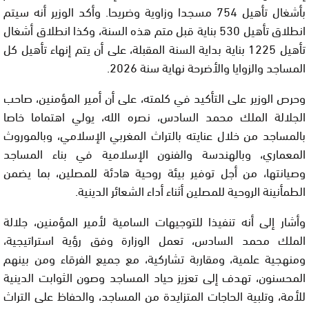
بأشغال تأهيل 754 مسجدا وزاوية وضريحا. وأكد الوزير أنه سيتم
انطلاق تأهيل 530 بناية قبل متم هذه السنة، وكذا انطلاق أشغال
تأهيل 1225 بناية بداية السنة المقبلة، على أن يتم إنهاء تأهيل كل
المساجد والزوايا والأضرحة نهاية سنة 2026.
وحرص الوزير على التأكيد في كلمته، على أن أمير المؤمنين، صاحب
الجلالة الملك محمد السادس، نصره الله، يولي اهتماما خاصا
بالمساجد من خلال عنايته بالتراث المغربي الإسلامي، وبالموروث
المعماري، وبالهندسة والفنون الإسلامية في بناء المساجد
وصيانتها، من أجل توفير بيئة روحية هادئة للمصلين، بما يضمن
الطمأنينة الروحية للمصلين أثناء أداء الشعائر الدينية.
وأشار إلى أنه تنفيذا للتوجيهات السامية لأمير المؤمنين، جلالة
الملك محمد السادس، تعمل الوزارة وفق رؤية استراتيجية،
ومنهجية علمية، ومقاربة تشاركية، مع جميع الفرقاء ومن بينهم
المحسنون، تهدف إلى تعزيز حياد المساجد وصون الثوابت الدينية
للأمة، وتلبية الحاجات المتزايدة من المساجد، والحفاظ على التراث