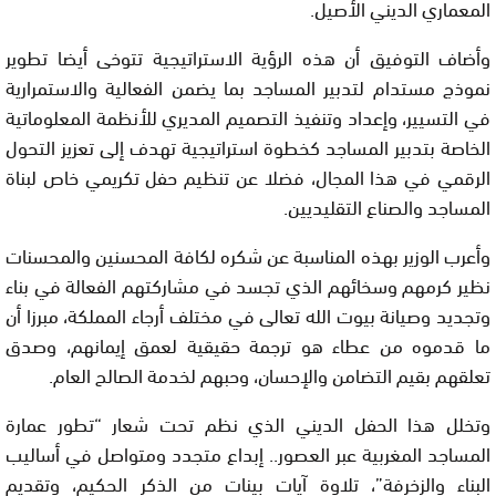
المعماري الديني الأصيل.
وأضاف التوفيق أن هذه الرؤية الاستراتيجية تتوخى أيضا تطوير
نموذج مستدام لتدبير المساجد بما يضمن الفعالية والاستمرارية
في التسيير، وإعداد وتنفيذ التصميم المديري للأنظمة المعلوماتية
الخاصة بتدبير المساجد كخطوة استراتيجية تهدف إلى تعزيز التحول
الرقمي في هذا المجال، فضلا عن تنظيم حفل تكريمي خاص لبناة
المساجد والصناع التقليديين.
وأعرب الوزير بهذه المناسبة عن شكره لكافة المحسنين والمحسنات
نظير كرمهم وسخائهم الذي تجسد في مشاركتهم الفعالة في بناء
وتجديد وصيانة بيوت الله تعالى في مختلف أرجاء المملكة، مبرزا أن
ما قدموه من عطاء هو ترجمة حقيقية لعمق إيمانهم، وصدق
تعلقهم بقيم التضامن والإحسان، وحبهم لخدمة الصالح العام.
وتخلل هذا الحفل الديني الذي نظم تحت شعار “تطور عمارة
المساجد المغربية عبر العصور.. إبداع متجدد ومتواصل في أساليب
البناء والزخرفة”، تلاوة آيات بينات من الذكر الحكيم، وتقديم