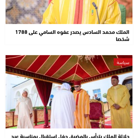
الملك محمد السادس يصدر عفوه السامي على 1788
شخصا
سياسة
جلالة الملك يترأس بالمضيق حفل استقبال بمناسبة عيد