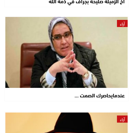
أخ الزميلة صليحة بجراف في ذمة الله
آراء
عندمايحاصرك الصمت …
آراء