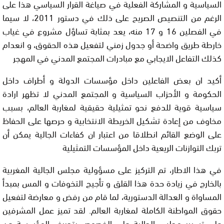
السياسية و المشاركة الفعلية في صياغة القرار السياسي هذا على
الرغم من التنصيص الصريح على ذلك في دستور 2011، لا سيما
في الفصلين 16 و 17 منه، يعد بمثابة تساؤل مشروع في غياب
خارطة طريق واضحة أو جدول زمني لتفعيل هذه الحقوق، و انعدام
كذلك التفاعل الايجابي مع مبادرات المجتمع المدني في المهجر
أكيد ان بعض الفاعلين داخل مؤسسات الدولة و أطراف داخل
الحكومة و الأحزاب السياسية و المجتمع المدني لا تظهر ارادة
سياسية قوية للدفع نحو تمثيلية حقيقية لمغاربة العالم، بسبب
مخاوف من إعادة تشكيل الخريطة الانتخابية و حرصها على الحفاظ
على الوضع القائم انطلاقا من اعتبار ان كفاءات الجالية يمكن أن
تربك التوازنات الريعية داخل المؤسسات التمثيلية
في هذا الاطار، تم التركيز على مسؤولية مجلس الجالية المغربية
بالخارج في زيادة حدة هذا القلق و تأجيج التخوفات و المس بمبدأ
المساواة و العدالة الدستورية، لما قام من رفض و معارضة لتفعيل
حقوق المواطنة الكاملة لمغاربة العالم. لقد تميز عمل المشرفين
على تسيير مجلس الجالية على الخصوص بتحريف المؤسسة عن