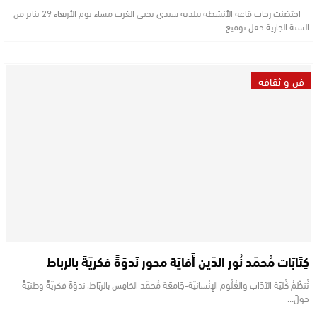
احتضنت رحاب قاعة الأنشطة ببلدية سيدي يحيى الغرب مساء يوم الأربعاء 29 يناير من
السنة الجارية حفل توقيع…
فن و ثقافة
كِتَابَات مُحمّد نُور الدّين أَفايَة محور نَدوَةً فكريّةً بالرباط
تُنظّمُ كُليَة الآدَاب والعُلُوم الإنْسانيّة-جَامعَة مُحمّد الخَامِس بالربَاط، نَدوَةً فكريّةً وطنيَةً
حَولَ…