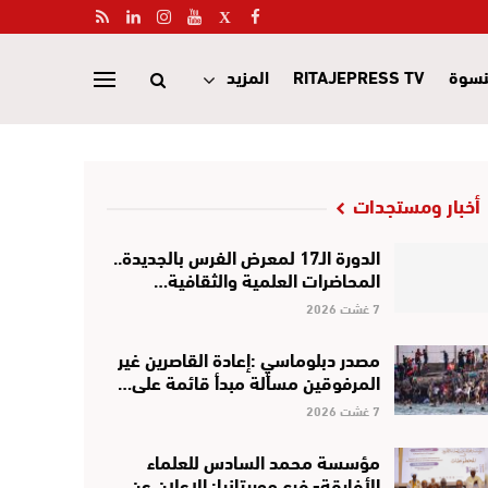
نسوة
RITAJEPRESS TV
المزيد
أخبار ومستجدات
الدورة الـ17 لمعرض الفرس بالجديدة..
المحاضرات العلمية والثقافية…
7 غشت 2026
مصدر دبلوماسي :إعادة القاصرين غير
المرفوقين مسألة مبدأ قائمة على…
7 غشت 2026
مؤسسة محمد السادس للعلماء
الأفارقة- فرع موريتانيا: الإعلان عن…