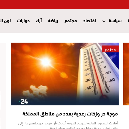
سياسة
اقتصاد
مجتمع
رياضة
آراء
حوارات
نون ال
مجتمع
موجة حر وزخات رعدية بعدد من مناطق المملكة
أفادت المديرية العامة للأرصاد الجوية أفادت بأن موجة حروطقس حار، إلى
جانب زخات رعدية محليا مصحوبة بالبرد ورياح قوية،…