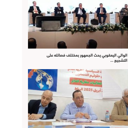
الوالي اليعقوبي يحث الجمهور بمختلف فصائله على
التشجيع …