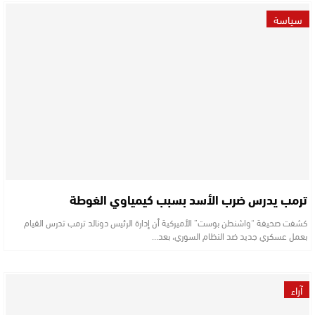
سياسة
ترمب يدرس ضرب الأسد بسبب كيمياوي الغوطة
كشفت صحيفة “واشنطن بوست” الأميركية أن إدارة الرئيس دونالد ترمب تدرس القيام
بعمل عسكري جديد ضد النظام السوري، بعد…
آراء