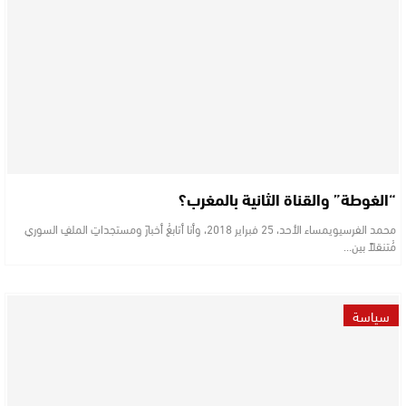
“الغوطة” والقناة الثانية بالمغرب؟
محمد الفرسيويمساء الأحد، 25 فبراير 2018، وأنا أتابعُ أخبارَ ومستجداتِ الملفِ السوري
مُتنقلاً بين…
سياسة