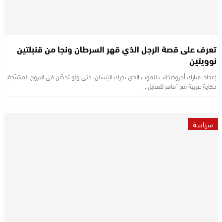
تعرف على قصة الرجل الذي قهر السرطان ونجا من قنبلتين
نوويتين
إعداد: مبارك أجروضكانت للموت الذي يدرك الإنسان، حتى ولو تحصّن في البروج المشيّدة،
حكاية غريبة مع “قاهر للقنابل…
سياسة