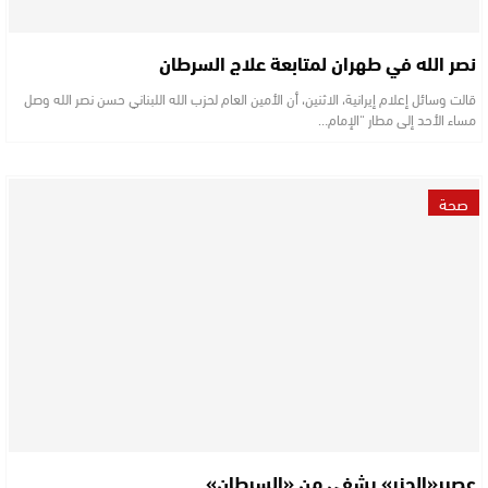
نصر الله في طهران لمتابعة علاج السرطان
قالت وسائل إعلام إيرانية، الاثنين، أن الأمين العام لحزب الله اللبناني حسن نصر الله وصل
مساء الأحد إلى مطار “الإمام…
صحة
عصير«الجزر» يشفي من «السرطان»