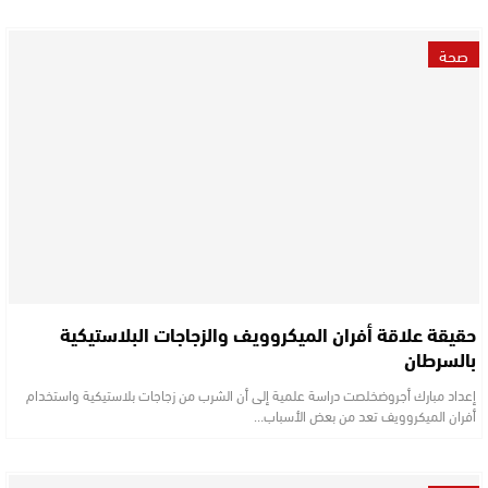
صحة
حقيقة علاقة أفران الميكروويف والزجاجات البلاستيكية
بالسرطان
إعداد مبارك أجروضخلصت دراسة علمية إلى أن الشرب من زجاجات بلاستيكية واستخدام
أفران الميكروويف تعد من بعض الأسباب…