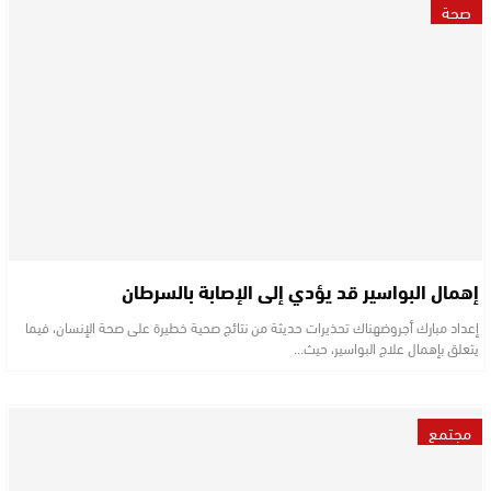
صحة
إهمال البواسير قد يؤدي إلى الإصابة بالسرطان
إعداد مبارك أجروضهناك تحذيرات حديثة من نتائج صحية خطيرة على صحة الإنسان، فيما
يتعلق بإهمال علاج البواسير، حيث…
مجتمع