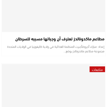
مطاعم ماكدونالدز تعترف أن وجباتها مسببه للسرطان
إعداد: مبارك أجروضأجبرت المنظمة الغذائية في ولاية كاليفورنيا في الولايات المتحدة
مجموعة مطاعم ماكدونالدز بوضع…
متابعات