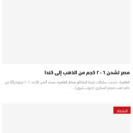
مصر تشحن ٢٠٦ كجم من الذهب إلى كندا
القاهرة- شحنت سلطات قرية البضائع بمطار القاهرة، مساء أمس الأحد، ٢٠٦ كيلوجرامًا من
خام ذهب منجم السكري (جنوب شرق)،…
اقتصاد