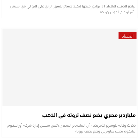
تراجع الذهب الثلاثاء 31 يوليوز متجها لتكبد خسائر للشهر الرابع على التوالي مع استمرار
تأثير ارتفاع الدولار وزيادة…
اقتصاد
ملياردير مصري يضع نصف ثروته في الذهب
ذكرت وكالة بلومبرغ الأمريكية، أن الملياردير المصري رئيس مجلس إدارة شركة أوراسكوم
تيليكوم نجيب ساويرس وضع نصف ثروته…