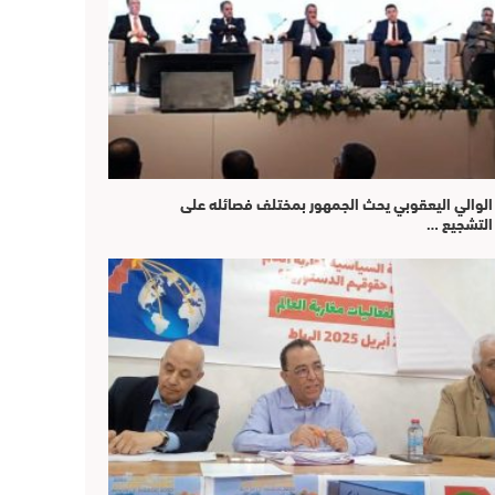
الوالي اليعقوبي يحث الجمهور بمختلف فصائله على
التشجيع …