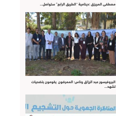
مصطفى المريزق :دينامية “الطريق الرابع” ستواصل…
البروفيسور عبد الرزاق وناس: الممرضون يقومون بتضحيات
تشهد…