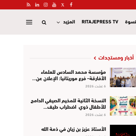
نسوة
RITAJEPRESS TV
المزيد
أخبار ومستجدات
مؤسسة محمد السادس للعلماء
الأفارقة- فرع موريتانيا: الإعلان عن…
6 غشت 2026
النسخة الثانية للمخيم الصيفي الدامج
للأطفال ذوي اضطراب طيف…
6 غشت 2026
الأستاذ عزيز بن زيان في ذمة الله