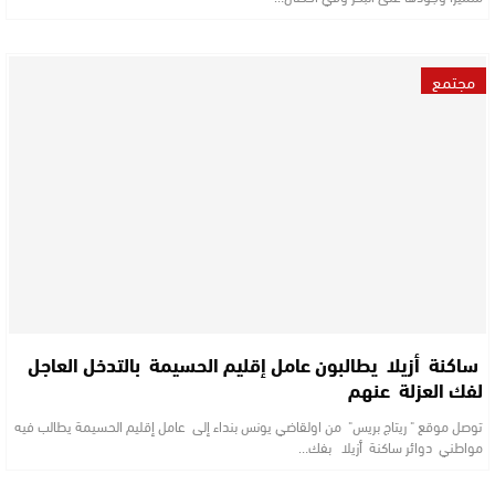
مجتمع
ساكنة أزيلا يطالبون عامل إقليم الحسيمة بالتدخل العاجل
لفك العزلة عنهم
توصل موقع " ريتاج بريس" من اولقاضي يونس بنداء إلى عامل إقليم الحسيمة يطالب فيه
مواطني دوائر ساكنة أزيلا بفك…