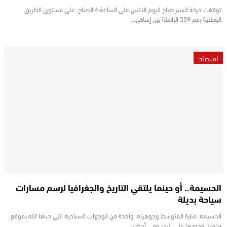
توقفت حركة السير صباح اليوم الاثنين على الساعة 4 الصباح على مستوى الطريق
الوطنية رقم 509 الرابطة بين إساكن…
اقتصاد
الحسيمة.. أو حينما يلتقي التاريخ والجغرافيا لرسم مسارات
سياحة بديلة
الحسيمة، منارة المتوسط وجوهرته، واحدة من الوجهات السياحية التي حباها الله بموقع
متميز، وجودها على البحر وفي أحضان…