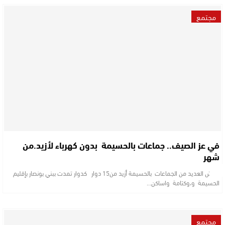
مجتمع
في عز الصيف.. جماعات بالحسيمة بدون كهرباء لأزيد.من
شهر
تعيش العديد من الجماعات بالحسيمة أزيد من15 دوار كدوار تمدت ببني بونصار بإقليم
الحسيمة و،وكتامة واساكن…
مجتمع