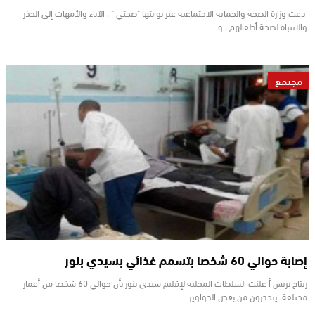
دعت وزارة الصحة والحماية الاجتماعية عبر بوابتها "صحتي " ، الآباء والأمهات إلى الحذر
والانتباه لصحة أطفالهم ، و…
مجتمع
إصابة حوالي 60 شخصا بتسمم غذائي بسيدي بنور
ريتاج بريس أ علنت السلطات المحلية لإقليم سيدي بنور بأن حوالي 60 شخصا من أعمار
مختلفة، ينحدرون من بعض الدواوير…