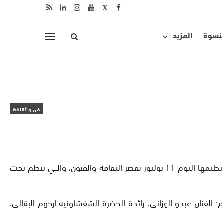
لنسوة
المزيد
فن و ثقافة
نظمت مؤسسة الأندلس للفن والتراث المغاربي، ندوة صحفية بمدينة طنجة، كشفت خلالها عن تفاصيل “السهرة الشمالية” المزمع تنظيمها اليوم 11 يوليوز بقصر الثقافة والفنون، والتي تنظم تحت
الفنان عبدو الوزاني، رائدة الحضرة الشفشاونية ارحوم البقالي،