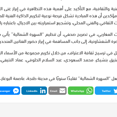
فنية والثقافية، مع التأكيد على أهمية هذه التظاهرة في إبراز غن
ؤكدين أن هذه المبادرة تشكل فرصة نوعية لتكريم الذاكرة الفنية للمن
قافي والفني المحلي، وتشجيع استمراريته بين الاجيال، باعتباره راف
اث المغاربي، في تصريح صحفي، أن تنظيم “السهرة الشمالية” يأت
حضرة الشفشاونية، إلى جانب المساهمة في إبراز حضور الفنانين المنحد
ا يتمثل في ترسيخ ثقافة الاعتراف، من خلال تكريم مجموعة من الأسماء ا
يق بنشيكر، محمد السعودي، عبد السلام الخلوفي، عماد النتيفي، نز
السهرة الشمالية” تقليدًا سنويًا في مدينة طنجة، عاصمة البوغاز، 
ssenger
LinkedIn
Email
WhatsApp
Twitter