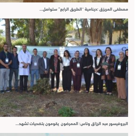
مصطفى المريزق :دينامية “الطريق الرابع” ستواصل…
البروفيسور عبد الرزاق وناس: الممرضون يقومون بتضحيات تشهد…