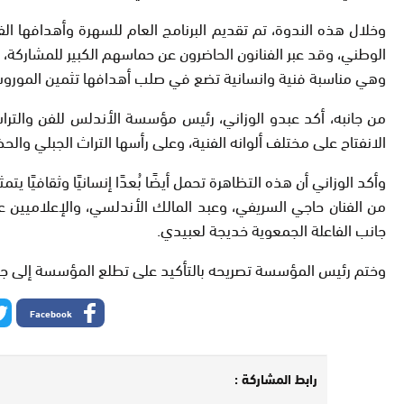
وخلال هذه الندوة، تم تقديم البرنامج العام للسهرة وأهدافها ال
الوطني، وقد عبر الفنانون الحاضرون عن حماسهم الكبير للمشاركة، م
وهي مناسبة فنية وانسانية تضع في صلب أهدافها تثمين الموروث الث
من جانبه، أكد عبدو الوزاني، رئيس مؤسسة الأندلس للفن والتر
الانفتاح على مختلف ألوانه الفنية، وعلى رأسها التراث الجبلي وال
وأكد الوزاني أن هذه التظاهرة تحمل أيضًا بُعدًا إنسانيًا وثقافيً
من الفنان حاجي السريفي، وعبد المالك الأندلسي، والإعلاميين عت
جانب الفاعلة الجمعوية خديجة لعبيدي.
وختم رئيس المؤسسة تصريحه بالتأكيد على تطلع المؤسسة إلى جعل “
Facebook
رابط المشاركة :