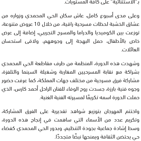
بـ”الاستثنائية” على كافة المستويات.
وعلى مدى أسبوع كامل، عاش سكان الحي المحمدي وزواره من
عشاق الخشبة لحظات مسرحية راقية، من خلال 10 عروض متنوعة،
توزعت بين الكوميديا والدراما والمسرح التجريبي، إضافة إلى عرض
خاص بالأطفال، حمل البهجة إلى وجوههم، ولاقى استحسان
العائلات.
وشهدت هذه الدورة، المنظمة من طرف مقاطعة الحي المحمدي
بشراكة مع نقابة المسرحيين المغاربة وشغيلة السينما والتلفزة،
مشاركة فرق مسرحية من مختلف جهات المملكة، كما عرفت حضور
وجوه فنية بارزة، جسدت روح الوفاء للفنان الراحل أحمد كارس، الذي
حملت الدورة اسمه تكريمًا لمسيرته الفنية الغنية.
واختتم المهرجان بتوزيع شواهد تقديرية على الفرق المشاركة،
وتكريم عدد من الأسماء التي ساهمت في إنجاح هذه الدورة،
وسط إشادة جماعية بجودة التنظيم، وبدور الحي المحمدي كفضاء
حي يحتضن الثقافة ويمنحها نبضًا متجددًا.