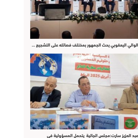
لوالي اليعقوبي يحث الجمهور بمختلف فصائله على التشجيع …
بد العزيز سارت:مجلس الجالية يتحمل المسؤولية في