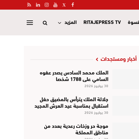
نسوة
RITAJEPRESS TV
المزيد
أخبار ومستجدات
الملك محمد السادس يصدر عفوه
السامي على 1788 شخصا
30 يوليوز 2026
جلالة الملك يترأس بالمضيق حفل
استقبال بمناسبة عيد العرش المجيد
30 يوليوز 2026
موجة حر وزخات رعدية بعدد من
مناطق المملكة
30 يوليوز 2026