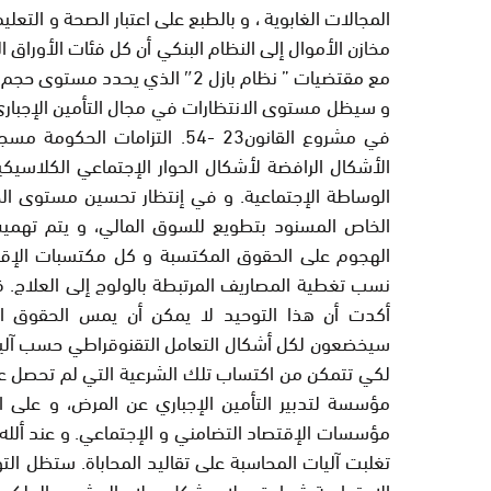
المجالات الغابوية ، و بالطبع على اعتبار الصحة و التعل
مخازن الأموال إلى النظام البنكي أن كل فئات الأوراق الم
مع مقتضيات ” نظام بازل 2″ الذي يحدد مستوى حجم القروض إلى المقاولات.
و سيظل مستوى الانتظارات في مجال التأمين الإجباري
في مشروع القانون23 -54. التزا
الأشكال الرافضة لأشكال الحوار الإجتماعي الكلاسيك
الوساطة الإجتماعية. و في إنتظار تحسين مستوى الخ
الخاص المسنود بتطويع للسوق المالي، و يتم تهميش 
الهجوم على الحقوق المكتسبة و كل مكتسبات الإقت
نسب تغطية المصاريف المرتبطة بالولوج إلى العلاج. قا
أكدت أن هذا التوحيد لا يمكن أن يمس الحقوق الم
سيخضعون لكل أشكال التعامل التقنوقراطي حسب آليات 
لكي تتمكن من اكتساب تلك الشرعية التي لم تحصل عليها
مؤسسة لتدبير التأمين الإجباري عن المرض، و على 
مؤسسات الإقتصاد التضامني و الإجتماعي. و عند ألله
تغلبت آليات المحاسبة على تقاليد المحاباة. ستظل ال
الإجتماعية شهادة ميلاد. شكل ميلاد المشروع الملكي ا