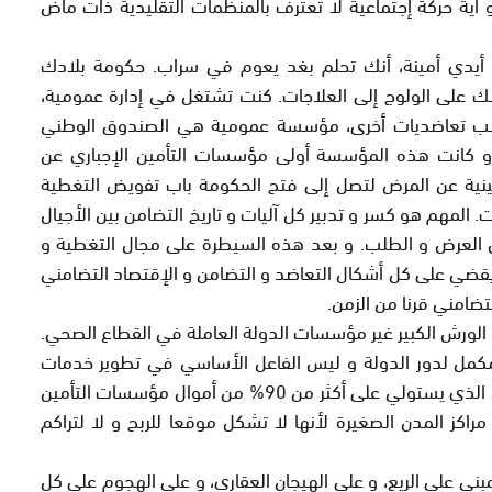
أية حركة إجتماعية لا تعترف بالمنظمات التقليدية ذات ماض
 أيدي أمينة، أنك تحلم بغد يعوم في سراب. حكومة بلادك
لى الولوج إلى العلاجات. كنت تشتغل في إدارة عمومية،
جانب تعاضديات أخرى، مؤسسة عمومية هي الصندوق الوطني
 و كانت هذه المؤسسة أولى مؤسسات التأمين الإجباري عن
أمينية عن المرض لتصل إلى فتح الحكومة باب تفويض التغطية
 المهم هو كسر و تدبير كل آليات و تاريخ التضامن بين الأجيال
ن العرض و الطلب. و بعد هذه السيطرة على مجال التغطية و
ليقضي على كل أشكال التعاضد و التضامن و الإقتصاد التضامني
ضامني قرنا من الزمن.
الورش الكبير غير مؤسسات الدولة العاملة في القطاع الصحي.
كمل لدور الدولة و ليس الفاعل الأساسي في تطوير خدمات
صحية في كافة أرجاء الوطن. لا يأبه هذا القطاع الخاص الذي يستولي على أكثر من 90% من أموال مؤسسات التأمين
مراكز المدن الصغيرة لأنها لا تشكل موقعا للربح و لا لتراكم
ني على الريع، و على الهيجان العقاري، و على الهجوم على كل