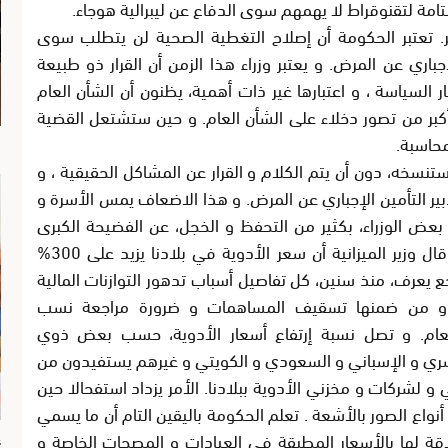
امة لتقنوقراط لا يهمهم سوى الدفاع عن ليبرالية هوجاء.
ر. تعتبر الحكومة أن إصلاح التغطية الصحية لن يتطلب سوى
اري عن المرض. و يعتبر وزراء هذا الزمن أن القرار ذو طبيعة
سياسة ، و اعتبارها غير ذات أهمية، يظنون أن الشأن العام
 أكبر من تصور دخلاء على الشأن العام. و حين ستشتعل القضية
محاسبة.
ا
نسخه، دون أن يتم الكلام و القرار عن المشاكل الحقيقية ، و
ر التأمين الإجباري عن المرض. و هذا الاضعاف يمس الأسرة و
بعض الوزراء، بكثير من التحفظ و الخجل، عن الفضيحة الكبرى
المتعلقة بأسعار الدواء و المستلزمات الطبية ببلادنا. قال وزير الميزانية أن سعر الأدوية في بلادنا يزيد على 300%
جع يعرف، منذ سنين، كل تفاصيل أسباب تدهور التوازنات المالية
، و من ضمنها تسقيف المساهمات و ضرورة مراجعة نسب
عام. و تصل نسبة إرتفاع أسعار الأدوية، حسب بعض ذوي
ماني و السويسري و الإسباني و السعودي و الكويتي و غيرهم يستفيدون من
 لشركات و مخزني الأدوية ببلادنا. الأمر يزداد استفحالا حين
أنواع الصور بالأشعة . تعلم الحكومة باليقين التام أن ما يسمي
اقة لها بالأسعار المطبقة في العيادات و المصحات الخاصة و
ع