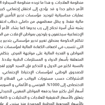
منظومة العلاجات. و هذا ما تريده منظومة السيطرة الت
الأمر خطير جدا و قد يؤدي إلى احتقان إجتماعي كبي
عمليات محاسباتية لتوحيد مؤسسات تدبير التأمين الإجب
مالية فقط. و يظل معظمهم، من حاملي خطاب احتقار ال
يشبه شأن أسرة تحتاج إلى رب يدبرها كما يشاء. الأمر
الإجتماعية سيختفون و يلوذون بمواطن الإفلات من ال
تتكلم الحكومة بمنطق تغيير تدبير مؤسساتي بتدبير يست
التي تتسبب في اضعاف الكفاءة المالية لمؤسسات تدبي
المواطن و القدرة المالية على مواجهة المرض. يتكلم 
بالنسبة لكثير من الدول و للتذكير فإن السيد الوزير لق
للصندوق الوطني لمؤسسات الإحتياط الإجتماعي
الاشتراكات حسب مستويات الرواتب في القطاع ال
الاختصاص، إلى 1000%. الفرنسي و الأل
أسعار أقل بكثير مما يدفعه المواطن المغربي للصيدلي و
يتعلق بالأسعار الحقيقية للعلاجات و التحليلات و كافة 
بالأسعار المرجعية الوطنية المجمدة منذ سنين، لا عل