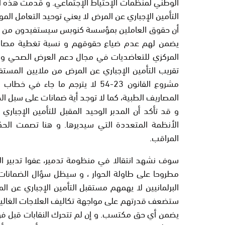
الوطني لمنظمات الإحتياط الإجتماعي. و قدمت هذه ا
التأمين الإجباري عن المرض لا يعني توحيد التعامل المو
أن حقوق العاملين بمؤسسة كنوبس سيستفيدون من حق
يضمن لهم عدم ضياع حقوقهم و نسبة تغطية مصاريف 
المركزي للتعاضديات في مجال دعم العرض الصحي و
تقريب التأمين الإجباري عن المرض من ملايين المستف
مشروع القانون 23-54 لا يترجم ما ج
المصاريف الطبية، كما لا توجد أية ضمانات على سبل الحف
و قد تأكد أن المدبر الوحيد المقبل للتأمين الإجب
الأنظمة المتعددة التي سيديرها. و هنا تصمت الحك
المراقب.
سوف نشهد انتقالا في منظومة تدمير، عفوا تدبير ا
مطروحا على طاولة الحوار ، و سيظل سؤال الضمانات
البرلمانيين لا يهمهم مستقبل التأمين الإجباري عن 
ستضعف قدرتهم على مواجهة تكاليف العلاجات الغالية ج
يضمن أي حق مكتسب. و إن لم تتحرك النقابات قبل فوات