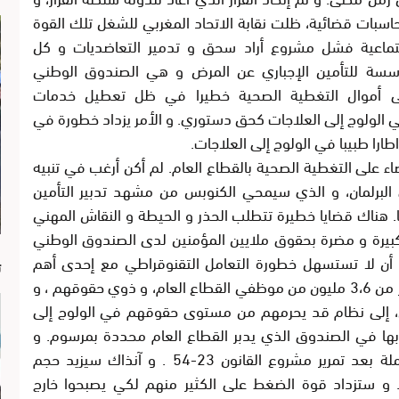
سبات قضائية، ظلت نقابة الاتحاد المغربي للشغل تلك القوة
لإجتماعية فشل مشروع أراد سحق و تدمير التعاضديات و كل
سة للتأمين الإجباري عن المرض و هي الصندوق الوطني
لى أموال التغطية الصحية خطيرا في ظل تعطيل خدمات
 الولوج إلى العلاجات كحق دستوري. و الأمر يزداد خطورة في
اطارا طبيبا في الولوج إلى العلاجات.
 على التغطية الصحية بالقطاع العام. لم أكن أرغب في تنبيه
ي البرلمان، و الذي سيمحي الكنوبس من مشهد تدبير التأمين
ا. هناك قضايا خطيرة تتطلب الحذر و الحيطة و النقاش المهني
م تمريره بسرعة كبيرة و مضرة بحقوق ملايين المؤمنين لدى الصندوق الوطني
ا
 أن لا تستسهل خطورة التعامل التقنوقراطي مع إحدى أهم
ت
القضايا الإجتماعية. سوف يتم نقل تدبير تأمين يهم أكثر من 3،6 مليون من موظفي القطاع العام، و ذوي حقوقهم ، و
سان، إلى نظام قد يحرمهم من مستوى حقوقهم في الولوج إلى
بها في الصندوق الذي يدبر القطاع العام محددة بمرسوم. و
ستظل خطورة تراجع خدمات هذا الصندوق جد محتملة بعد تمرير مشروع القانون 23-54 . و آنذاك سيزيد حجم
 و ستزداد قوة الضغط على الكثير منهم لكي يصبحوا خارج