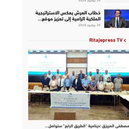
خطاب العرش يعكس الاستراتيجية
الملكية الرامية إلى تعزيز موقع…
30 يوليوز 2026
Ritajepress TV
صطفى المريزق :دينامية “الطريق الرابع” ستواصل…