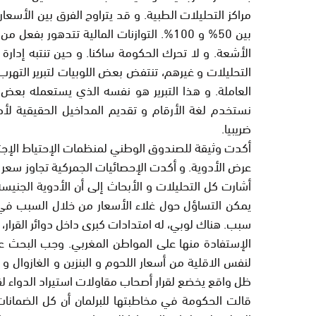
مراكز التحليلات الطبية. و قد يتراوح الفرق بين الأسعا
بين 50% و 100%. التوازنات المالية تتدهور
الأشعة. و لا تحرك الحكومة ساكنا. و حين تنتبه إدار
التحليلات و غيرهم، تنتفض بعض اللوبيات لتبرير التهرب
العاملة. و هذا التبرير هو نفسه الذي يستعمله بعض 
نستخدم لغة الأرقام و تقديم المداخيل الحقيقية ل
ضريبيا.
أكدت وثيقة للصندوق الوطني لمنظمات الإحتياط الإجتم
عرض الأدوية. و أكدت الإحصائيات الجمركية تجاوز سعر ك
أشارت كل التحليلات و الأبحاث إلى أن الأدوية الجني
يمكن التساؤل حول غلاء الأسعار من خلال السبب في
سبب. هناك لوبي، له امتدادات كبرى داخل دوائر القرار،
الإستفادة منها على المواطن المغربي. وجب البحث عن
لنفس الاقلية من أسعار اللحوم و البنزين و الغازوال و
ظل واقع يخضع لقرار أصحاب مقاولات استيراد الدواء لق
قالت الحكومة في مخاطبتها للبرلمان أن كل الضمانا