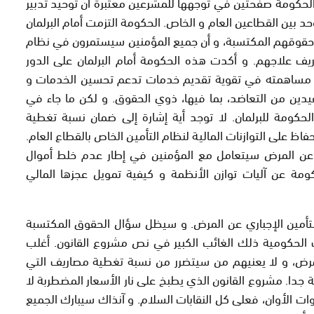
لحكومة صفحتين في توجهها للمشرعين معتبرة أن توحيد تدبير
حد بين القطاعين العام و الخاص. الحكومة التزمت أمام البرلمان
وقهم المكتسبة، و أن جميع المؤمنين سيستمرون في نظام
علاجهم. و أكدت هذه الحكومة أمام البرلمان على الدور
 مساهمته في تقوية تقديم خدمات تدعم تحسين الخدمات و
يدين من التعاضد، بما فيها، ذوي الحقوق. و لكن ما جاء في
اء في خطاب الحكومة للبرلمان. لا توجد أية إشارة إلى ضمان نسبة تغطية
اظ على التوازنات المالية لنظام التأمين الخاص بالقطاع العام.
اري عن المرض سيتعامل مع المؤمنين في إطار عدم خلط أموال
ومة عن آليات توازن الأنظمة و كيفية تمويل عجزها المالي
لتأمين الإجباري عن المرض. و سيظل سؤال الحقوق المكتسبة
 الحكومية ذلك الغائب الكبير في نص مشروع القانون. أغلب
المرض، و لا يعنيهم من سيتضرر من نسبة تغطية مصاريف التي
دا. مشروع القانون الذي يطبخ على نار الأسعار المضطربة لا
 الأوان، فعلى كل النقابات السلام. و آنذاك سيبارك الجميع