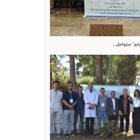
رابع” ستواصل…