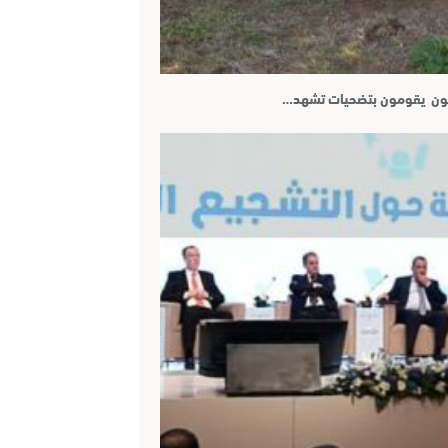
رضون يقومون بتضحيات تشهد…