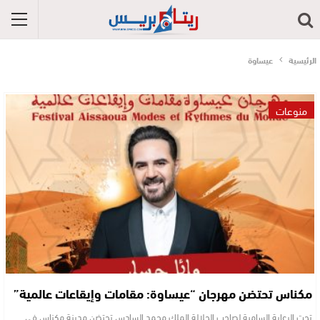
الرئيسية
عيساوة
منوعات
مكناس تحتضن مهرجان “عيساوة: مقامات وإيقاعات عالمية”
تحت الرعاية السامية لصاحب الجلالة الملك محمد السادس تحتضن مدينة مكناس في