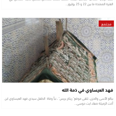
الفترة الممتدة ما بين 22 و 25 يوليوز…
مجتمع
فهد العيساوي في ذمة الله
ببالغ الأسى والحزن، تلقى موقع" ريتاج بريس" ، نبأ وفاة الطفل سيدي فهد العيساوي ابن
أخت الزميلة صفاء ايت حوسى…