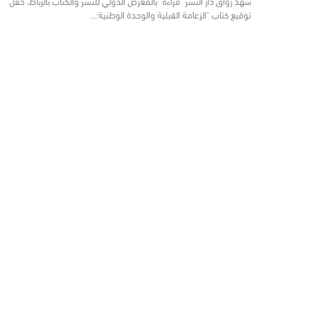
شهد رواق دار النشر "قراءة" بالمعرض الدولي للنشر والكتاب بالرباط، حفل
توقيع كتاب "الزعامة القبلية والوحدة الوطنية:…