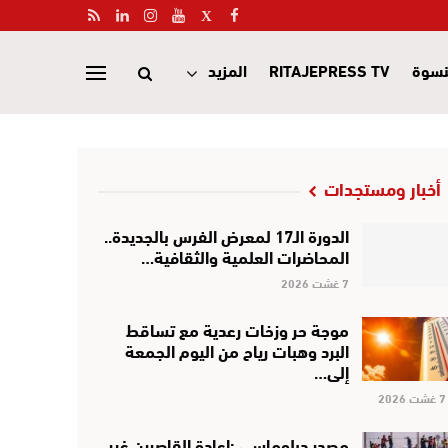
نسوة
RITAJEPRESS TV
المزيد
أخبار ومستجدات
الدورة الـ17 لمعرض الفرس بالجديدة..
المحاضرات العلمية والثقافية…
7 غشت 2026
موجة حر وزخات رعدية مع تساقط
البرد وهبات رياح من اليوم الجمعة
إلى…
7 غشت 2026
مصدر دبلوماسي :إعادة القاصرين غير