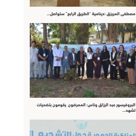
مصطفى المريزق :دينامية “الطريق الرابع” ستواصل…
البروفيسور عبد الرزاق وناس: الممرضون يقومون بتضحيات
تشهد…