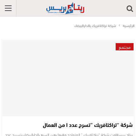
الرئيسية
شركة تراكتافريك بالدارالبيضاء
مجتمع
شركة “تراكتافريك ”تسرح عدد ا من العمال
ريتاج بريسقامت شركة “تراكتافريك ” المتواجد مقرها بعين السبع بالدارالبيضاء بتسريح عدد