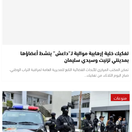
تفكيك خلية إرهابية موالية لـ”داعش” ينشط أعضاؤها
بمدينتي تزنيت وسيدي سليمان
تمكن المكتب المركزي للأبحاث القضائية التابع للمديرية العامة لمراقبة التراب الوطني،
صباح اليوم الثلاثاء، من تفكيك…
منوعات