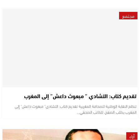
مجتمع
تقديم كتاب: التشادي ” مبعوث داعش” إلى المغرب
تنظم النقابة الوطنية للصحافة المغربية تقديم كتاب: التشادي" مبعوث داعش" إلى
المغرب بطلب الصفح، للكاتب الصحفي…
آراء