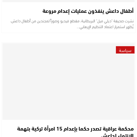
أطفال داعش ينفذون عمليات إعدام مروعة
نشرت صحيفة "ديلي ميل" البريطانية، مقطع فيديو وصوراً لمجندين من أطفال داعش،
يٌظهر استمرار اعتماد التنظيم الإرهابي…
سياسة
محكمة عراقية تصدر حكما بإعدام 15 امرأة تركية بتهمة
الانتماء لداعش