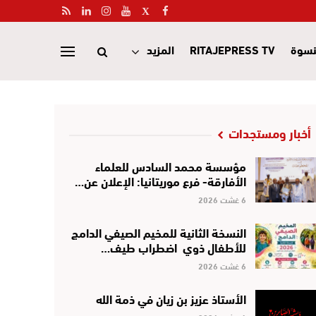
نسوة
RITAJEPRESS TV
المزيد
أخبار ومستجدات
مؤسسة محمد السادس للعلماء
الأفارقة- فرع موريتانيا: الإعلان عن…
6 غشت 2026
النسخة الثانية للمخيم الصيفي الدامج
للأطفال ذوي اضطراب طيف…
6 غشت 2026
الأستاذ عزيز بن زيان في ذمة الله