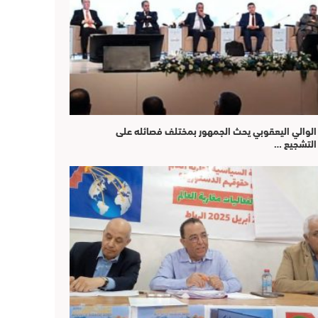
الوالي اليعقوبي يحث الجمهور بمختلف فصائله على
التشجيع …