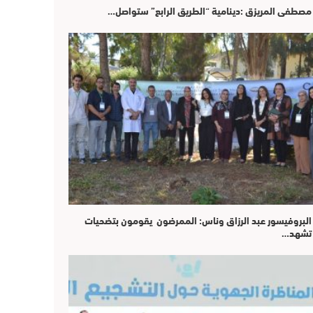
مصطفى المريزق :دينامية “الطريق الرابع” ستواصل…
البروفيسور عبد الرزاق وناس: الممرضون يقومون بتضحيات
تشهد…