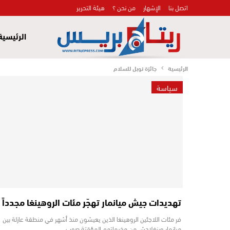
اتصل بنا
الإشهار
من نحن ؟
هيئة التحرير
الرئيسية
الرئيسية
جائزة نوبل للسلام
سياسة
تهديدات جيش ميانمار تهجّر مئات الروهينغا مجدداً
فر مئات اللاجئين الروهينغا الذين يعيشون منذ أشهر في منطقة عازلة بين
ميانمار وبنغلادش من مخيماتهم المؤقتة صوب…