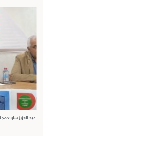
عبد العزيز سارت:مج