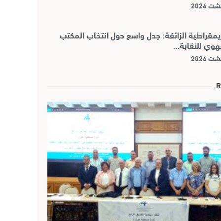
يمقراطية الزائفة: جدل واسع حول انتخاب المكتب
هوي للنقابة…
R