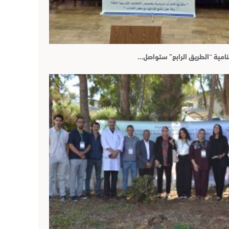
امية “الطريق الرابع” ستواصل…