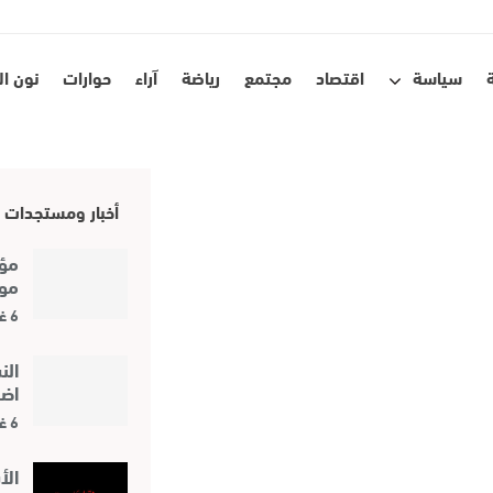
سياسة
اقتصاد
مجتمع
رياضة
آراء
حوارات
نون ا
أخبار ومستجدات
مؤس
مور
6 غشت 2026
الن
اض
6 غشت 2026
الأ