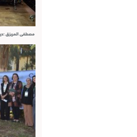
مصطفى المريزق :دين