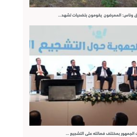
زاق وناس: الممرضون يقومون بتضحيات تشهد…
ث الجمهور بمختلف فصائله على التشجيع …