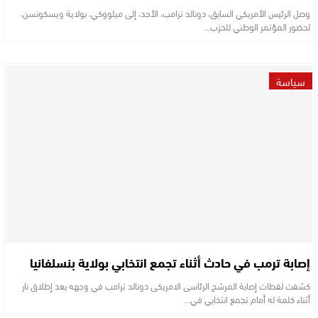
وصل الرئيس الأمريكي السابق، دونالد ترامب، الأحد، إلى ميلووكي، بولاية ويسكونسن،
لحضور المؤتمر الوطني للحزب…
سياسة
إصابة ترمب في حادث أثناء تجمع انتخابي بولاية بنسلفانيا
كشفت لقطات إصابة المرشح الرئاسى الامريكى دونالد ترامب في وجهه بعد إطلاق نار
أثناء كلمة له أمام تجمع انتخابي في…