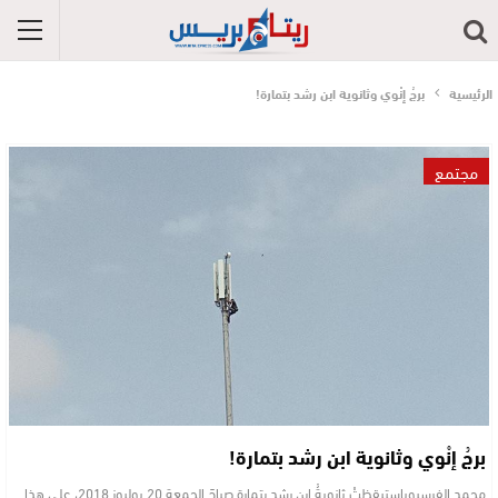
الرئيسية
برجُ إنْوي وثانوية ابن رشد بتمارة!
مجتمع
برجُ إنْوي وثانوية ابن رشد بتمارة!
محمد الفرسيوياِستيقظتْ ثانويةُ ابن رشد بتمارة صباحَ الجمعة 20 يوليوز 2018، على هذا