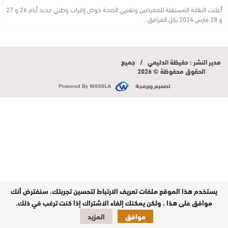
أعلنت النقابة المستقلة للممرضين وتقنيي الصحة خوض إضراب وطني جديد أيام 26 و 27
و 28 مارس 2024 بكل المرافق…
مدير النشر : حفيظة الدليمي / جميع
الحقوق محفوظة © 2026
تصميم وبرمجة
يستخدم هذا الموقع ملفات تعريف الارتباط لتحسين تجربتك. سنفترض أنك
موافق على هذا ، ولكن يمكنك إلغاء الاشتراك إذا كنت ترغب في ذلك.
موافق
المزيد