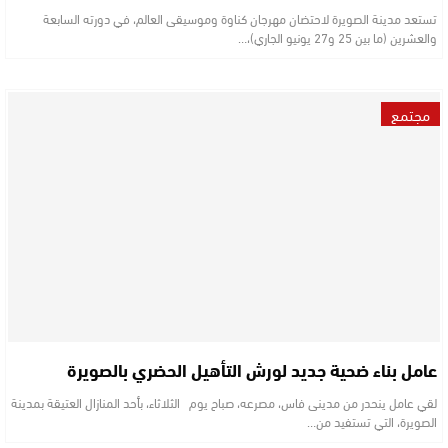
تستعد مدينة الصويرة لاحتضان مهرجان كناوة وموسيقى العالم، في دورته السابعة
والعشرين (ما بين 25 و27 يونيو الجاري)،…
مجتمع
عامل بناء ضحية جديد لورش التأهيل الحضري بالصويرة
لقي عامل ينحدر من مدينى فاس، مصرعه، صباح يوم الثلاثاء، بأحد المنازال العتيقة بمدينة
الصويرة، التي تستفيد من…