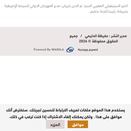
اختير السينيفيلي المغربي السيد عز الدين كريران، مدير المهرجان الدولي للسينما الإفريقية
بخريبكة، رئيسا للجنة تحكيم…
مدير النشر : حفيظة الدليمي / جميع
الحقوق محفوظة © 2026
تصميم وبرمجة
يستخدم هذا الموقع ملفات تعريف الارتباط لتحسين تجربتك. سنفترض أنك
موافق على هذا ، ولكن يمكنك إلغاء الاشتراك إذا كنت ترغب في ذلك.
موافق
المزيد