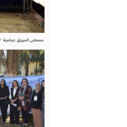
مصطفى المريزق :دينامية “ا