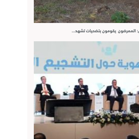
اس: الممرضون يقومون بتضحيات تشهد…