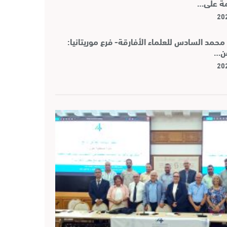
مة على…
مد السادس للعلماء الأفارقة- فرع موريتانيا:
عن…