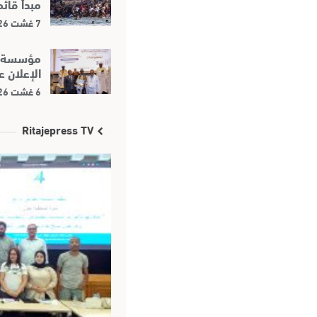
مبدأ قائ
7 غشت 2026
مؤسسة مح
الإعلان 
6 غشت 2026
Ritajepress TV