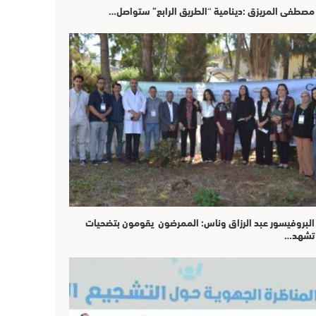
مصطفى المريزق :دينامية “الطريق الرابع” ستواصل…
البروفيسور عبد الرزاق وناس: الممرضون يقومون بتضحيات
تشهد…