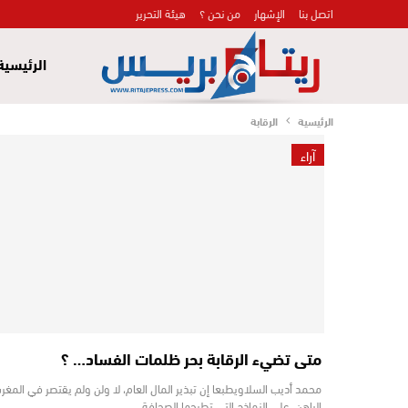
اتصل بنا
الإشهار
من نحن ؟
هيئة التحرير
الرئيسية
الرئيسية
الرقابة
آراء
متى تضيء الرقابة بحر ظلمات الفساد… ؟
محمد أديب السلاويطبعا إن تبذير المال العام، لا ولن ولم يقتصر في المغر
الراهن، على النماذج التي تطرحها الصحافة…