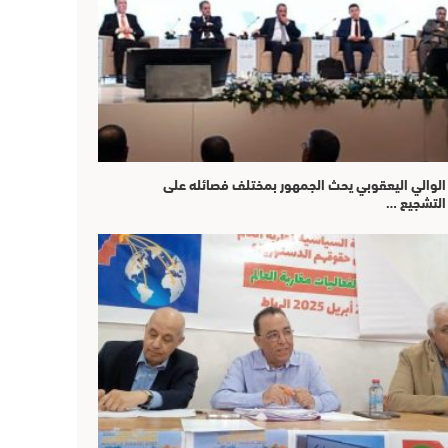
الوالي اليعقوبي يحث الجمهور بمختلف فصائله على
التشجيع …