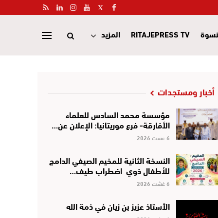
نسوة
RITAJEPRESS TV
المزيد
أخبار ومستجدات
مؤسسة محمد السادس للعلماء
الأفارقة- فرع موريتانيا: الإعلان عن…
6 غشت 2026
النسخة الثانية للمخيم الصيفي الدامج
للأطفال ذوي اضطراب طيف…
6 غشت 2026
الأستاذ عزيز بن زيان في ذمة الله