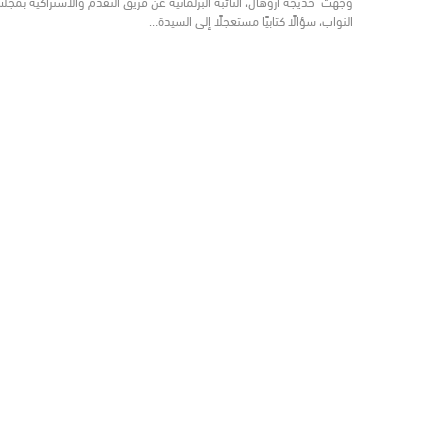
وجهت خديجة أروهال، النائبة البرلمانية عن فريق التقدم والاشتراكية بمجل
النواب، سؤالًا كتابيًا مستعجلًا إلى السيدة…