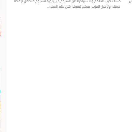
س
كشف حزب التقدم والاشتراكية عن الشروع في بلورة مشروع متكامل لإعادة
هيكلة وتأهيل الحزب، سيتم تفعيله قبل متم السنة…