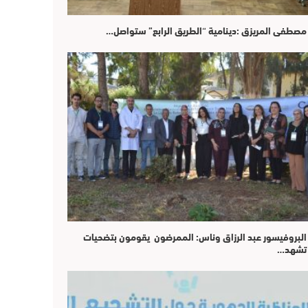
مصطفى المريزق :دينامية “الطريق الرابع” ستواصل…
البروفيسور عبد الرزاق وناس: الممرضون يقومون بتضحيات
تشهد…