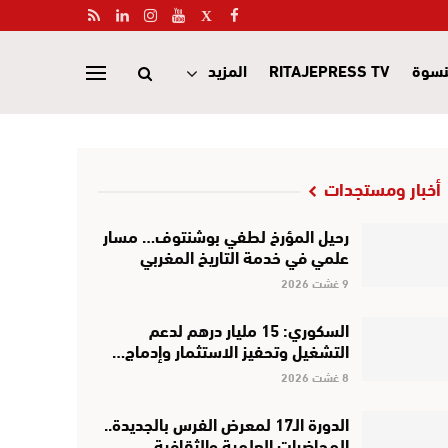
نسوة
RITAJEPRESS TV
المزيد
أخبار ومستجدات
رحيل المؤرخ لطفي بوشنتوف… مسار
علمي في خدمة التاريخ المغربي
9 غشت 2026
السكوري: 15 مليار درهم لدعم
التشغيل وتحفيز الاستثمار وإدماج…
8 غشت 2026
الدورة الـ17 لمعرض الفرس بالجديدة..
المحاضرات العلمية والثقافية…