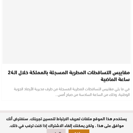
مقاييس التساقطات المطرية المسجلة بالمملكة خلال الـ24
ساعة الماضية
في ما يلي مقاييس التساقطات المطرية المسجلة من طرف مديرية الأرصاد الجوية
الوطنية، وذلك من الساعة السادسة من صباح أمس…
يستخدم هذا الموقع ملفات تعريف الارتباط لتحسين تجربتك. سنفترض أنك
مدير النشر : حفيظة الدليمي / جميع
الحقوق محفوظة © 2026
موافق على هذا ، ولكن يمكنك إلغاء الاشتراك إذا كنت ترغب في ذلك.
تصميم وبرمجة