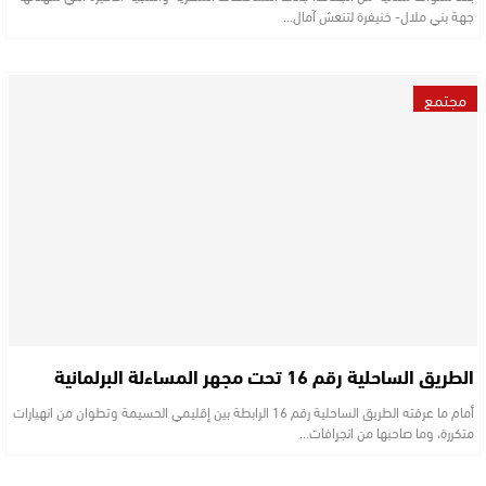
جهة بني ملال- خنيفرة لتنعش آمال…
مجتمع
الطريق الساحلية رقم 16 تحت مجهر المساءلة البرلمانية
أمام ما عرفته الطريق الساحلية رقم 16 الرابطة بين إقليمي الحسيمة وتطوان من انهيارات
متكررة، وما صاحبها من انجرافات…