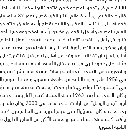
2000 عام في تدمر، المدرجة ضمن قائمة “اليونسكو” للتراث العالمي، لذلك بثت الوكالات بلغات عدة خبر مصرعه، نقلا عن مأمون عبدالكريم، المدير العام للآثار السورية.
خدماته التي لا تنسى للمكان والتاريخ يقطع رأسه وتعلق جثته م
العام بالمدينة، وأسفل القدمين وضعوا رأسه المقطوعة مع لائحة ب
إيران وحضور حفلة انتصار ثورة الخميني 4- تواصله مع العميد عيسى رئيس فرع فلسطين 5- تواصله مع العميد حسام سكر بالقصر الجمهوري”، وهي التي من أجلها ذبحوه.
أما زيارته لإير
جثته “على عمود أثري في تدمر، كان الأسعد أشرف بنفسه على ترميم
في 1956 على إجازة بالتاريخ من جامعة دمشق، وبعدها دبلو
في “فيسبوك” التواصلي، كما راجعت أرشيفات قديمة، فيها ما يؤك
وكان الأسعد بدأ منذ 1963 حياته العملية كمدي
أورد “زمان الوصل” عن الباحث الذي تقاعد في 2003 وكان ملماً باللغة الآرامية.
بعد ت
البادية السورية.