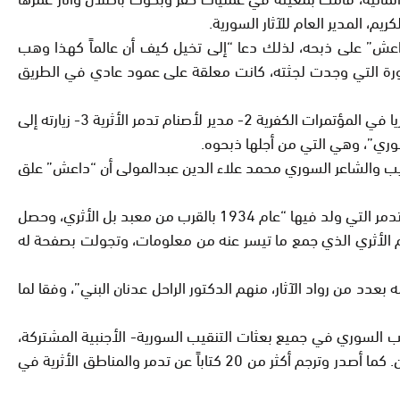
مر ومتاحفها، هي من أبلغته بإقدام “داعش” على ذبحه، لذلك دعا “إلى تخيل كيف أن عالماً كهذا وهب
لصورة التي وجدت لجثته، كانت معلقة على عمود عادي في الطريق
كتبوا في أعلى اليافطة “المرتد خالد محمد الأسعد.. موال للنظام النصيري” وتحتها دونوا في حقه 5 اتهامات: بصفته 1- ممثل عن سوريا في المؤتمرات الكفرية 2- مدير لأصنام تدمر الأثرية 3- زيارته إلى
وم الأربعاء أيضاً عن الأديب والشاعر السوري محمد علاء الدين عبدالمولى أن “داعش” علق
والمعروف عن الأسعد، أنه قام بدراسات علمية عدة، نشرت مترجمة إلى معظم اللغات الحية في عدد من الدوريات الأثرية العالمية عن تدمر التي ولد فيها “عام 1934 بالقرب من معبد بل الأثري، وحصل
العالم الأثري الذي جمع ما تيسر عنه من معلومات، وتجولت بصفحة له
ارتبط اسمه بعدد من رواد الآثار، منهم الدكتور الراحل عدنان البني”، وفقا لما
ة بتدمر. كما كان يرأس الجانب السوري في جميع بعثات التنقيب السورية- الأجنبية المشتركة،
وأهم اكتشافاته: حسناء تدمر، والقسم الأكبر من الشارع الطويل فيها، كما والمصلبة المعروفة باسم “التترابيل” إلى جانب بعض المدافن. كما أصدر وترجم أكثر من 20 كتاباً عن تدمر والمناطق الأثرية في