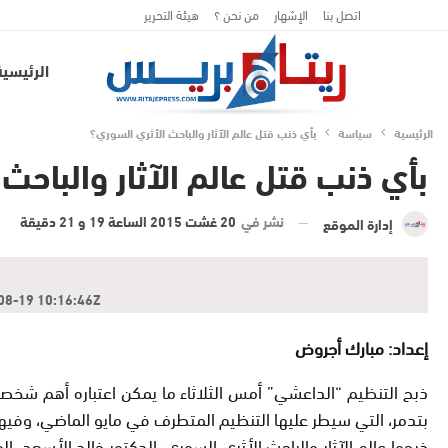
اتصل بنا
الإشهار
من نحن ؟
هيئة التحرير
الرئيسية
الرئيسية
سياسة
بأي ذنب قتل عالم الآثار والباحث الأثري السوري؟
بأي ذنب قتل عالم الآثار والباحث
نشر في
20 غشت 2015 الساعة 19 و 21 دقيقة
إدارة الموقع
19 10:16:46Z | |
إعداد: مبارك أجروض
ذبح التنظيم “الداعشي” أمس الثلاثاء ما يمكن اعتباره أهم شخص
بتدمر، التي سيطر عليها التنظيم المتطرف في مايو الماضي، وفيها
ذبحوا عالم الآثار والباحث الأثري السوري، الدكتور خالد الأسعد،