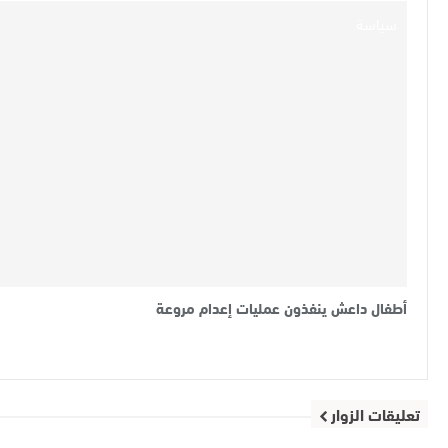
سياسة
أطفال داعش ينفذون عمليات إعدام مروعة
تعليقات الزوار