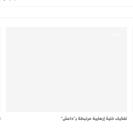
سياسة
تفكيك خلية إرهابية مرتبطة بـ”داعش”
ا