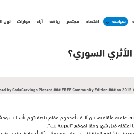
سياسة
اقتصاد
مجتمع
رياضة
آراء
حوارات
نون ا
 الأثري السوري؟
ed by CodeCarvings Piczard ### FREE Community Edition ### on 2015-08-
ية، علمية وثقافية، بين آلاف أعدمهم وقام بتصفيتهم بأساليب وح
 اعتقله قبل شهر وفقا لموقع “العربية نت”.
 المعروف بنشاطه المتكاتف لسنوات مع بعثات آثار أميركية وفرنسية 