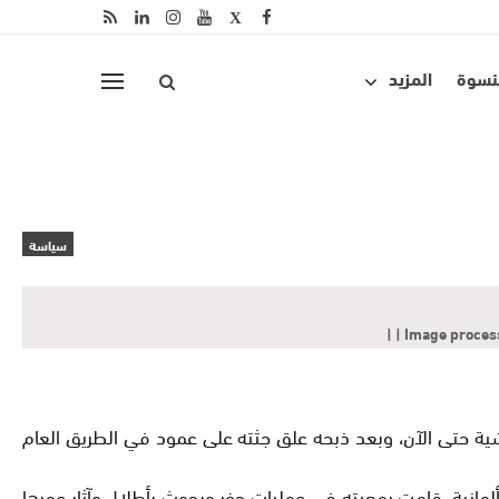
لنسوة
المزيد
سياسة
Image process
شية حتى الآن، وبعد ذبحه علق جثته على عمود في الطريق العام
وألمانية، قامت بمعيته في عمليات حفر وبحوث بأطلال وآثار عمرها