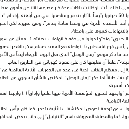
قال عبدالكريم، إن أسرة عالم الآثار الذي قضى بعمر 82 سنة، منها 50 صرفها رئيساً للآثار بتد
ن أحد الأعمدة الأثرية في وسط ساحة بتدمر”، وفق تعبيره. لكن ا
الاتهامات كتبوها على يافطة.
ان “فكانت مع وفد من أهالي تدمر قبل 6 أشهر” على حد ما ذكر موقع “زمان الوصل” الذي نقل الي
ه”، علماً أن تعليقها كان على عمود كهربائي في الطريق العام.
م بالتربية”، طبقاً لما ذكر “زمان الوصل” المختص بالشأن السوري عن 
د أهميته.
ر لآثار ومتاحف تدمر “واجتهد لتطوير المؤسسة الأثرية فيها علمياً وإدارياً (..) و
قاعده كان “مسؤولاً حتى قيام الثورة على النظام قبل 4 سنوات، عن ترجمة نصوص المكتشفات الأثري