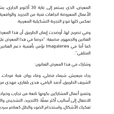
المعرض، الذي يستمر إلى غ
الأعمال المعروضة اتجاهات فنية من التجريد والواقعية
تعكس كلها تنوع التجربة التشكيلية المغربية.
وفي تصريح لها، أوضحت إيمان الطريبق أن هذا المعرض
الفنانين والجمهور، مضيفة: “حرصنا في هذا المعرض على ت
كما أننا في Imagaleries نؤمن بأ
المتلقي”.
وشارك في هذا المعرض الفنانون:
رجاء بنيعيش، شيماء فضلي، وفاء رواح، هبة فرحات،
الشريف الطريبق، أحمد اليافي، هدى بلقاري، مهدي مرجاني، فاطمة
وتتميز أعمال المشاركين بكونها نابعة من تجارب وخبرات 
الانتقال إلى أساليب أكثر عمقًا، كالتجريد، التشخيص وا
تفكيك الأشكال، واستخدام الضوء والظل كعناصر سردية 