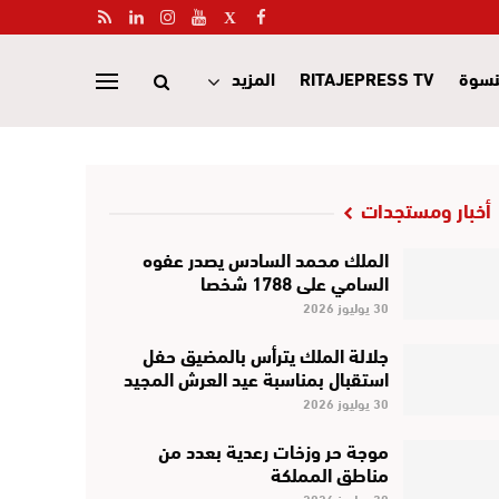
نسوة
RITAJEPRESS TV
المزيد
أخبار ومستجدات
الملك محمد السادس يصدر عفوه
السامي على 1788 شخصا
30 يوليوز 2026
جلالة الملك يترأس بالمضيق حفل
استقبال بمناسبة عيد العرش المجيد
30 يوليوز 2026
موجة حر وزخات رعدية بعدد من
مناطق المملكة
30 يوليوز 2026