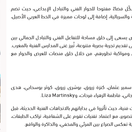
اية 30 أكتوبر الجاري، يشكّل فضاءً مفتوحا للحوار الفني والتبادل الإبداعي، حيث تضم
 والسريالية، إضافة إلى لوحات مميزة في الخط العربي الأصيل،
 يسعى إلى خلق مساحة للتفاعل الفني والتبادل الجمالي بين
قديم تجربة بصرية متنوعة، تُبرز غنى المدارس الفنية بالمغرب.
همية دعم الفنانين ومواكبة تطورهم، من خلال خلق منصات للعرض والحوار مع
 سمير عثمان، كنزة زروق، بوشرى زروق، كوثر بوسحابي، هدى
 الزهراء فرحات، وLiza Martinsky.
فنية، حيث تأثروا في بداياتهم بالاتجاهات الفنية الحديثة، قبل
لتصوير، مع اعتماد تقنيات تقوم على الشفافية، تراكب الطبقات،
تعكس الصراع بين المرئي والمخفي، والذاكرة والواقع.
م