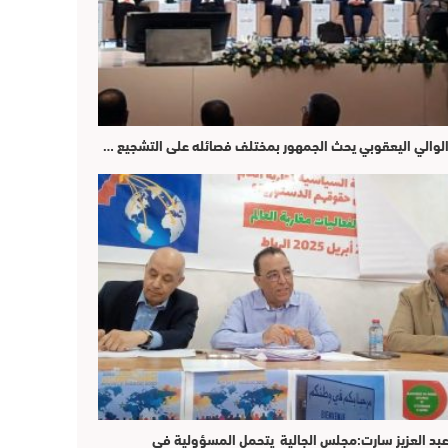
لوالي اليعقوبي يحث الجمهور بمختلف فصائله على التشجيع …
بد العزيز سارت:مجلس الجالية يتحمل المسؤولية في