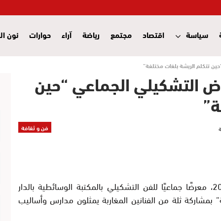
سياسة
اقتصاد
مجتمع
رياضة
آراء
حوارات
نون ال
 “حين تتكلم الريشة بلغات مختلفة”
معرض التشكيلي الجماعي “حين
ة”
فن و ثقافة
افتتحت مؤسسة Imagaleries، يوم 16 أكتوبر 2025، معرضًا جماعيًا للفن التشكيلي بالمكتبة الوسائطية بالدار
” بمشاركة ثلة من الفنانين المغاربة يمثلون مدارس وأساليب