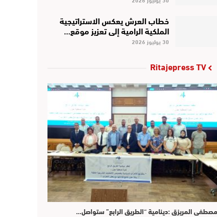
خطاب العرش يعكس الاستراتيجية
الملكية الرامية إلى تعزيز موقع…
30 يوليوز 2026
Ritajepress TV
صطفى المريزق :دينامية “الطريق الرابع” ستواصل…