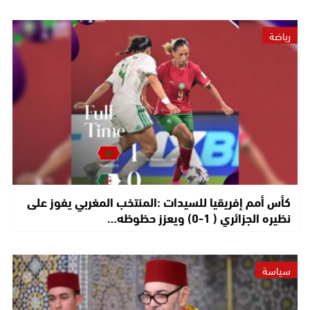
رياضة
كأس أمم إفريقيا للسيدات :المنتخب المغربي يفوز على
نظيره الجزائري ( 1-0) ويعزز حظوظه…
سياسة