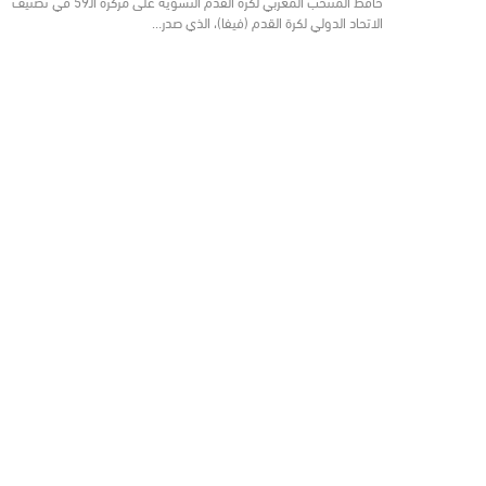
حافظ المنتخب المغربي لكرة القدم النسوية على مركزه الـ59 في تصنيف
الاتحاد الدولي لكرة القدم (فيفا)، الذي صدر…