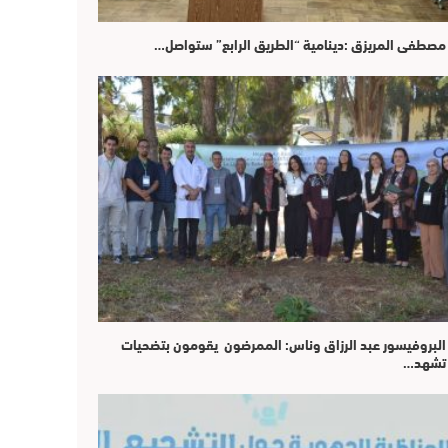
مصطفى المريزق :دينامية “الطريق الرابع” ستواصل…
البروفيسور عبد الرزاق وناس: الممرضون يقومون بتضحيات
تشهد…